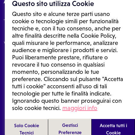
About
Questo sito utilizza Cookie
Questo sito e alcune terze parti usano
cookie o tecnologie simili per funzionalità
tecniche e, con il tuo consenso, anche per
Le informazioni proposte in questo sito non sono un consulto medico.
altre finalità descritte nella Cookie Policy,
In nessun caso, queste informazioni sostituiscono un consulto, una
quali misurare le performance, analizzare
visita o una diagnosi formulata dal medico. Non si devono considerare
le informazioni disponibili come suggerimenti per la formulazione di
audience e migliorare i prodotti e servizi.
una diagnosi, la determinazione di un trattamento o l'assunzione o
Puoi liberamente prestare, rifiutare o
sospensione di un farmaco senza prima consultare un medico di
medicina generale o uno specialista.
revocare il tuo consenso in qualsiasi
momento, personalizzando le tue
Condizioni di utilizzo
|
Privacy Policy
|
Gestione cookie
Ⓒ 2026 | Tutti i diritti riservati.
preferenze. Cliccando sul pulsante "Accetta
tutti i cookie" acconsenti all'uso di tali
tecnologie per tutte le finalità indicate.
Ignorando questo banner proseguirai con
solo cookie tecnici.
maggiori info
Gestisci
Solo Cookie
Accetta tutti i
Preferenze
Tecnici
Cookie