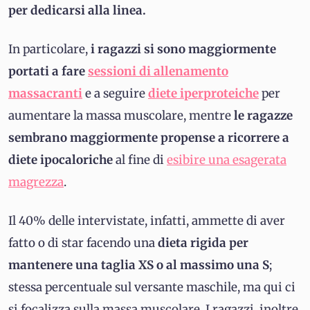
per dedicarsi alla linea.
In particolare,
i ragazzi si sono maggiormente
portati a fare
sessioni di allenamento
massacranti
e a seguire
diete iperproteiche
per
aumentare la massa muscolare, mentre
le ragazze
sembrano maggiormente propense a ricorrere a
diete ipocaloriche
al fine di
esibire una esagerata
magrezza
.
Il 40% delle intervistate, infatti, ammette di aver
fatto o di star facendo una
dieta rigida per
mantenere una taglia XS o al massimo una S
;
stessa percentuale sul versante maschile, ma qui ci
si focalizza sulla massa muscolare. I ragazzi, inoltre,