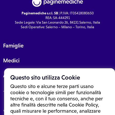
Paginemediche s.r.l. SB
| P.IVA: IT05418080650
REA: SA-444291
Sede Legale: Via San Leonardo 26, 84131 Salerno, Italia
Sedi Operative: Salerno – Milano – Torino, Italia
Famiglie
Medici
About
Questo sito utilizza Cookie
Questo sito e alcune terze parti usano
cookie o tecnologie simili per funzionalità
tecniche e, con il tuo consenso, anche per
Le informazioni proposte in questo sito non sono un consulto medico.
altre finalità descritte nella Cookie Policy,
In nessun caso, queste informazioni sostituiscono un consulto, una
quali misurare le performance, analizzare
visita o una diagnosi formulata dal medico. Non si devono considerare
le informazioni disponibili come suggerimenti per la formulazione di