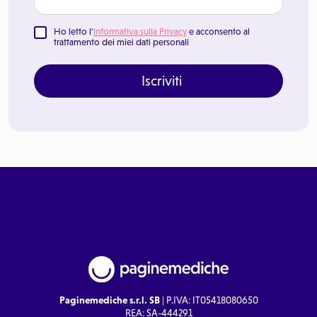
Ho letto l'
Informativa sulla Privacy
e acconsento al
trattamento dei miei dati personali
Iscriviti
Paginemediche s.r.l. SB
| P.IVA: IT05418080650
REA: SA-444291