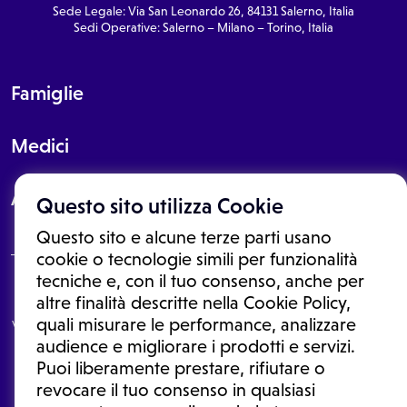
Sede Legale: Via San Leonardo 26, 84131 Salerno, Italia
Sedi Operative: Salerno – Milano – Torino, Italia
Famiglie
Medici
About
Questo sito utilizza Cookie
Questo sito e alcune terze parti usano
cookie o tecnologie simili per funzionalità
tecniche e, con il tuo consenso, anche per
Le informazioni proposte in questo sito non sono un consulto medico.
altre finalità descritte nella Cookie Policy,
In nessun caso, queste informazioni sostituiscono un consulto, una
quali misurare le performance, analizzare
visita o una diagnosi formulata dal medico. Non si devono considerare
le informazioni disponibili come suggerimenti per la formulazione di
audience e migliorare i prodotti e servizi.
una diagnosi, la determinazione di un trattamento o l'assunzione o
Puoi liberamente prestare, rifiutare o
sospensione di un farmaco senza prima consultare un medico di
medicina generale o uno specialista.
revocare il tuo consenso in qualsiasi