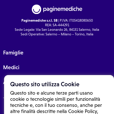
Paginemediche s.r.l. SB
| P.IVA: IT05418080650
REA: SA-444291
Sede Legale: Via San Leonardo 26, 84131 Salerno, Italia
Sedi Operative: Salerno – Milano – Torino, Italia
Famiglie
Medici
About
Questo sito utilizza Cookie
Questo sito e alcune terze parti usano
cookie o tecnologie simili per funzionalità
tecniche e, con il tuo consenso, anche per
Le informazioni proposte in questo sito non sono un consulto medico.
altre finalità descritte nella Cookie Policy,
In nessun caso, queste informazioni sostituiscono un consulto, una