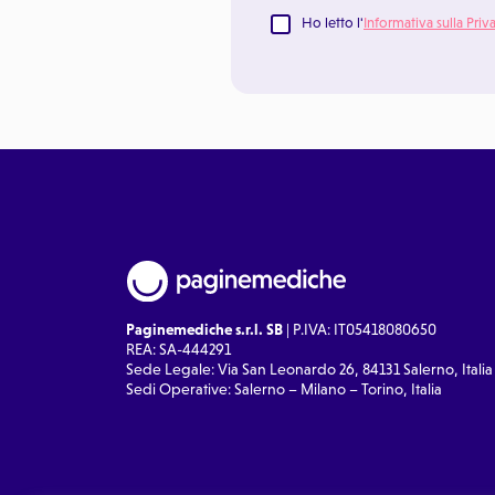
Ho letto l'
Informativa sulla Priv
Paginemediche s.r.l. SB
| P.IVA: IT05418080650
REA: SA-444291
Sede Legale: Via San Leonardo 26, 84131 Salerno, Italia
Sedi Operative: Salerno – Milano – Torino, Italia