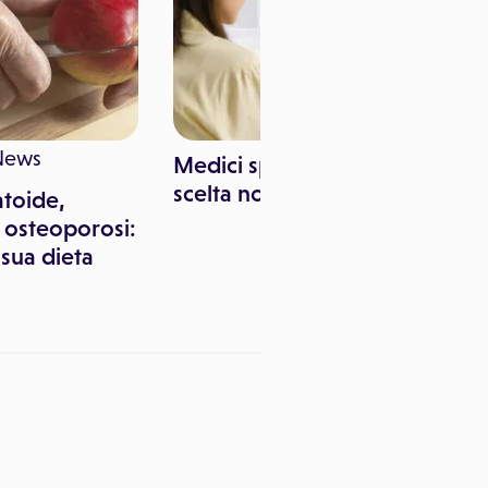
News
Medici specialisti: una
scelta non banale
atoide,
, osteoporosi:
 sua dieta