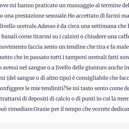
 dove mi hanno praticato un massaggio al termine del
 una prestazione sessuale.Ho accettato di farmi ma
 livello uretrale.Adesso è da circa una settimana che 
 banali come tirarmi su i calzini o chiudere una caffe
 movimento faccia sento un tendine che tira e fa mal
to che in passato tutti i tamponi uretrali fatti sono
o avessi nel sangue o a livello delle giunture anche 
i (del sangue o di altro tipo) è consigliabile che fac
configgere le mie tendiniti?Se mi tasto sento come de
trattarsi di depositi di calcio o di punti in cui la me
 può rimediare.Grazie per il tempo che vorrete dedica