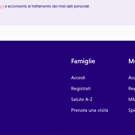
acy
e acconsento al trattamento dei miei dati personali
Famiglie
Me
Accedi
Ac
Registrati
Reg
Salute A-Z
MM
Prenota una visita
Spe