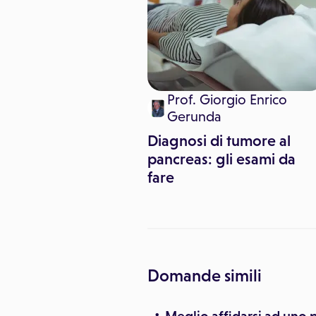
Prof. Giorgio Enrico
pecialisti: una
Gerunda
non banale
Diagnosi di tumore al
pancreas: gli esami da
fare
Domande simili