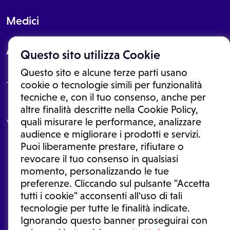
Medici
About
Questo sito utilizza Cookie
Questo sito e alcune terze parti usano
cookie o tecnologie simili per funzionalità
tecniche e, con il tuo consenso, anche per
Le informazioni proposte in questo sito non sono un consulto medico.
altre finalità descritte nella Cookie Policy,
In nessun caso, queste informazioni sostituiscono un consulto, una
quali misurare le performance, analizzare
visita o una diagnosi formulata dal medico. Non si devono considerare
le informazioni disponibili come suggerimenti per la formulazione di
audience e migliorare i prodotti e servizi.
una diagnosi, la determinazione di un trattamento o l'assunzione o
Puoi liberamente prestare, rifiutare o
sospensione di un farmaco senza prima consultare un medico di
medicina generale o uno specialista.
revocare il tuo consenso in qualsiasi
momento, personalizzando le tue
Condizioni di utilizzo
|
Privacy Policy
|
Gestione cookie
Ⓒ 2026 | Tutti i diritti riservati.
preferenze. Cliccando sul pulsante "Accetta
tutti i cookie" acconsenti all'uso di tali
tecnologie per tutte le finalità indicate.
Ignorando questo banner proseguirai con