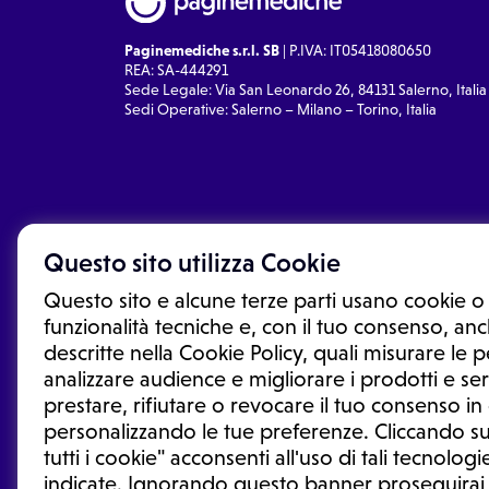
Paginemediche s.r.l. SB
| P.IVA: IT05418080650
REA: SA-444291
Sede Legale: Via San Leonardo 26, 84131 Salerno, Italia
Sedi Operative: Salerno – Milano – Torino, Italia
Questo sito utilizza Cookie
Questo sito e alcune terze parti usano cookie o 
funzionalità tecniche e, con il tuo consenso, anch
descritte nella Cookie Policy, quali misurare le
analizzare audience e migliorare i prodotti e ser
prestare, rifiutare o revocare il tuo consenso i
Le informazioni proposte in questo sito non sono un co
sostituiscono un consulto, una visita o una diagnosi fo
personalizzando le tue preferenze. Cliccando su
informazioni disponibili come suggerimenti per la form
tutti i cookie" acconsenti all'uso di tali tecnologie
trattamento o l'assunzione o sospensione di un farmac
indicate. Ignorando questo banner proseguirai
generale o uno specialista.