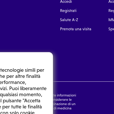
Accedi
Ac
Registrati
Reg
Salute A-Z
MM
Prenota una visita
Spe
tecnologie simili per
e per altre finalità
 performance,
vizi. Puoi liberamente
n qualsiasi momento,
nsulto medico. In nessun caso, queste informazioni
rmulata dal medico. Non si devono considerare le
l pulsante "Accetta
ulazione di una diagnosi, la determinazione di un
 per tutte le finalità
o senza prima consultare un medico di medicina
 con solo cookie