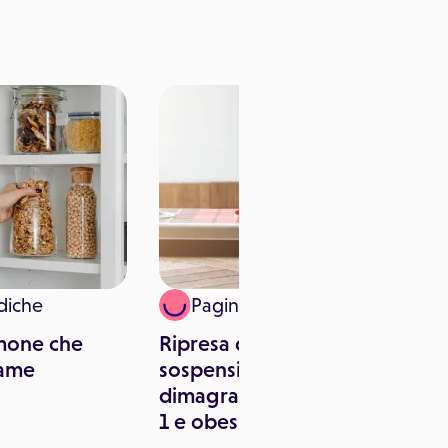
diche
Paginemediche
rmone che
Ripresa di peso dopo
fame
sospensione dei farmaci
dimagranti: studio su GLP-
1 e obesità