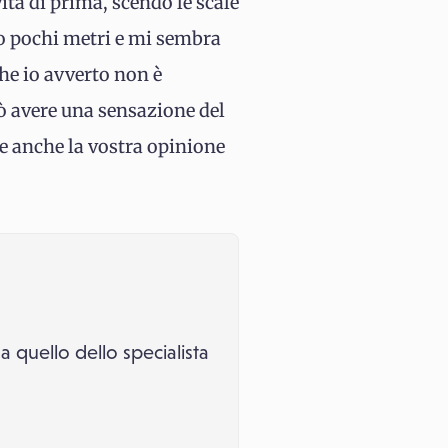
ita di prima, scendo le scale
io pochi metri e mi sembra
che io avverto non è
ò avere una sensazione del
re anche la vostra opinione
 quello dello specialista