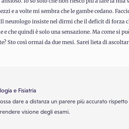
 ansioso. Io so solo che non riesco più a fare la mia v
a pezzi e a volte mi sembra che le gambe cedano. Facc
Il neurologo insiste nel dirmi che il deficit di forza 
e e che quindi è solo una sensazione. Ma come si pu
te? Sto così ormai da due mesi. Sarei lieta di ascolta
logia
e
Fisiatria
sa dare a distanza un parere più accurato rispetto a
prendere visione degli esami.