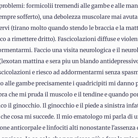
 problemi: formicolii tremendi alle gambe e alle man
sempre sofferto), una debolezza muscolare mai avuta,
rvi (tirano molto quando stendo le braccia e la mat
o a rimettere dritto). Fascicolazioni diffuse e violen
rmentarmi. Faccio una visita neurologica e il neuro
(lexotan mattina e sera piu un blando antidepressivo)
fascicolazioni e riesco ad addormentarmi senza spasmi
o alle gambe precisamente i quadricipiti mi danno pr
ra che mi pruda il muscolo e il tendine e quando por
o il ginocchio. Il ginocchio e il piede a sinistra infa
 che cosa mi succede. Il mio ematologo mi parla di u
e anticorpale e linfociti alti nonostante l'assenza di