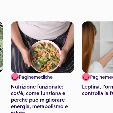
Paginemediche
Pagineme
Nutrizione funzionale:
Leptina, l’o
cos’è, come funziona e
controlla la 
perché può migliorare
energia, metabolismo e
salute