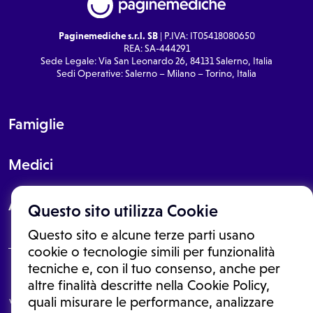
Paginemediche s.r.l. SB
| P.IVA: IT05418080650
REA: SA-444291
Sede Legale: Via San Leonardo 26, 84131 Salerno, Italia
Sedi Operative: Salerno – Milano – Torino, Italia
Famiglie
Medici
About
Questo sito utilizza Cookie
Questo sito e alcune terze parti usano
cookie o tecnologie simili per funzionalità
tecniche e, con il tuo consenso, anche per
Le informazioni proposte in questo sito non sono un consulto medico.
altre finalità descritte nella Cookie Policy,
In nessun caso, queste informazioni sostituiscono un consulto, una
quali misurare le performance, analizzare
visita o una diagnosi formulata dal medico. Non si devono considerare
le informazioni disponibili come suggerimenti per la formulazione di