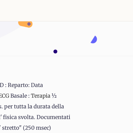
D : Reparto: Data
ECG
Basale :
Terapia
½
 per tutta la durata della
a' fisica svolta. Documentati
 stretto" (250 msec)