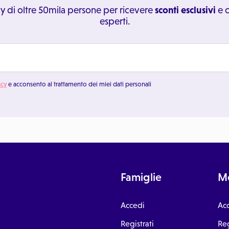
y di oltre 50mila persone per ricevere
sconti esclusivi
e c
esperti.
acy
e acconsento al trattamento dei miei dati personali
Famiglie
Me
Accedi
Ac
Registrati
Reg