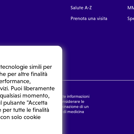
Salute A-Z
MM
Prenota una visita
Spe
tecnologie simili per
e per altre finalità
 performance,
vizi. Puoi liberamente
n qualsiasi momento,
nsulto medico. In nessun caso, queste informazioni
rmulata dal medico. Non si devono considerare le
l pulsante "Accetta
ulazione di una diagnosi, la determinazione di un
 per tutte le finalità
o senza prima consultare un medico di medicina
 con solo cookie
Ⓒ 2026 | Tutti i diritti riservati.