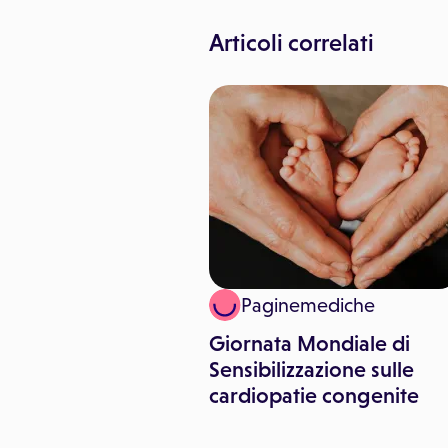
Articoli correlati
inemediche
Paginemediche
al colon retto:
Giornata Mondiale di
e rischi
Sensibilizzazione sulle
cardiopatie congenite