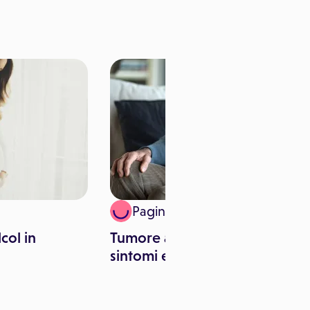
Paginemediche
lcol in
Tumore al colon retto:
sintomi e rischi