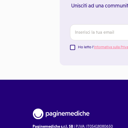
Unisciti ad una communit
Ho letto l'
Informativa sulla Priv
Paginemediche s.r.l. SB
| P.IVA: IT05418080650