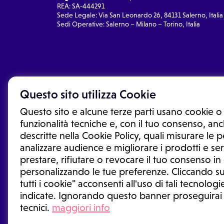
REA: SA-444291
Sede Legale: Via San Leonardo 26, 84131 Salerno, Italia
Sedi Operative: Salerno – Milano – Torino, Italia
Questo sito utilizza Cookie
Questo sito e alcune terze parti usano cookie o 
funzionalità tecniche e, con il tuo consenso, anch
descritte nella Cookie Policy, quali misurare le
analizzare audience e migliorare i prodotti e ser
prestare, rifiutare o revocare il tuo consenso i
Le informazioni proposte in questo sito non sono un co
sostituiscono un consulto, una visita o una diagnosi fo
personalizzando le tue preferenze. Cliccando su
informazioni disponibili come suggerimenti per la form
tutti i cookie" acconsenti all'uso di tali tecnologie
trattamento o l'assunzione o sospensione di un farmac
indicate. Ignorando questo banner proseguirai
generale o uno specialista.
tecnici.
maggiori info
Condizioni di utilizzo
|
Privacy Policy
|
Gestione cookie