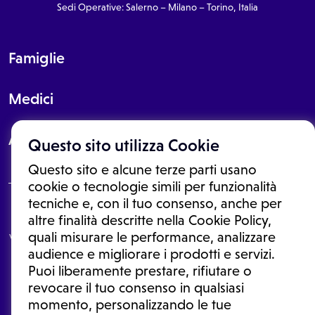
Sedi Operative: Salerno – Milano – Torino, Italia
Famiglie
Medici
About
Questo sito utilizza Cookie
Questo sito e alcune terze parti usano
cookie o tecnologie simili per funzionalità
tecniche e, con il tuo consenso, anche per
Le informazioni proposte in questo sito non sono un consulto medico.
altre finalità descritte nella Cookie Policy,
In nessun caso, queste informazioni sostituiscono un consulto, una
quali misurare le performance, analizzare
visita o una diagnosi formulata dal medico. Non si devono considerare
le informazioni disponibili come suggerimenti per la formulazione di
audience e migliorare i prodotti e servizi.
una diagnosi, la determinazione di un trattamento o l'assunzione o
Puoi liberamente prestare, rifiutare o
sospensione di un farmaco senza prima consultare un medico di
medicina generale o uno specialista.
revocare il tuo consenso in qualsiasi
momento, personalizzando le tue
Condizioni di utilizzo
|
Privacy Policy
|
Gestione cookie