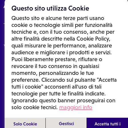
About
Questo sito utilizza Cookie
Questo sito e alcune terze parti usano
cookie o tecnologie simili per funzionalità
tecniche e, con il tuo consenso, anche per
Le informazioni proposte in questo sito non sono un consulto medico.
altre finalità descritte nella Cookie Policy,
In nessun caso, queste informazioni sostituiscono un consulto, una
quali misurare le performance, analizzare
visita o una diagnosi formulata dal medico. Non si devono considerare
le informazioni disponibili come suggerimenti per la formulazione di
audience e migliorare i prodotti e servizi.
una diagnosi, la determinazione di un trattamento o l'assunzione o
Puoi liberamente prestare, rifiutare o
sospensione di un farmaco senza prima consultare un medico di
medicina generale o uno specialista.
revocare il tuo consenso in qualsiasi
momento, personalizzando le tue
Condizioni di utilizzo
|
Privacy Policy
|
Gestione cookie
Ⓒ 2026 | Tutti i diritti riservati.
preferenze. Cliccando sul pulsante "Accetta
tutti i cookie" acconsenti all'uso di tali
tecnologie per tutte le finalità indicate.
Ignorando questo banner proseguirai con
solo cookie tecnici.
maggiori info
Gestisci
Solo Cookie
Accetta tutti i