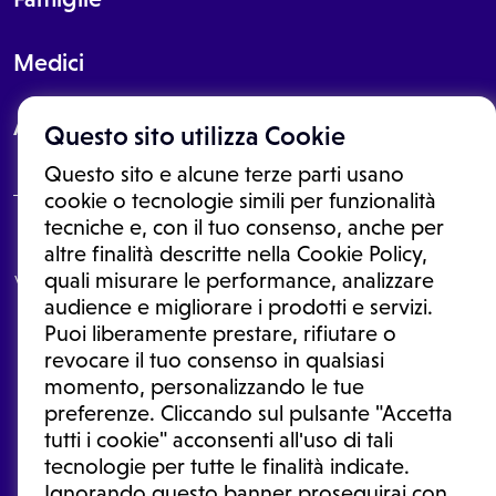
Medici
About
Questo sito utilizza Cookie
Questo sito e alcune terze parti usano
cookie o tecnologie simili per funzionalità
tecniche e, con il tuo consenso, anche per
Le informazioni proposte in questo sito non sono un consulto medico.
altre finalità descritte nella Cookie Policy,
In nessun caso, queste informazioni sostituiscono un consulto, una
quali misurare le performance, analizzare
visita o una diagnosi formulata dal medico. Non si devono considerare
le informazioni disponibili come suggerimenti per la formulazione di
audience e migliorare i prodotti e servizi.
una diagnosi, la determinazione di un trattamento o l'assunzione o
Puoi liberamente prestare, rifiutare o
sospensione di un farmaco senza prima consultare un medico di
medicina generale o uno specialista.
revocare il tuo consenso in qualsiasi
momento, personalizzando le tue
Condizioni di utilizzo
|
Privacy Policy
|
Gestione cookie
Ⓒ 2025 | Tutti i diritti riservati.
preferenze. Cliccando sul pulsante "Accetta
tutti i cookie" acconsenti all'uso di tali
tecnologie per tutte le finalità indicate.
Ignorando questo banner proseguirai con