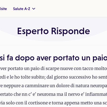
isite
Salute A-Z
Esperto Risponde
esi fa dopo aver portato un pai
aver portato un paio di scarpe nuove con tacco molto
di e le ho tolte subito; dal giorno successivo ho sent
ire neppure a camminare un dolore di natura neuropa
ertato che nn c' e' neuroma ma il nervo e' infiammat
 via solo con il cortisone e torna appena metto una s