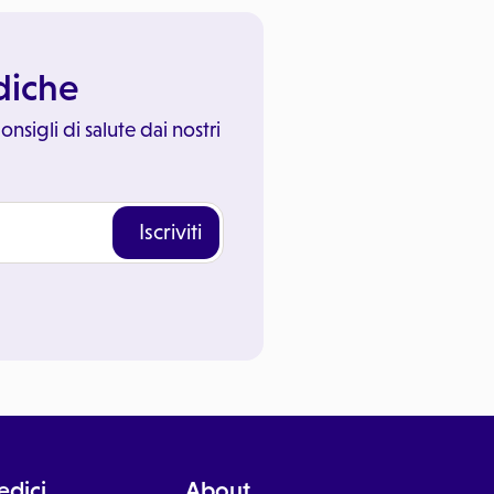
ediche
onsigli di salute dai nostri
Iscriviti
dici
About