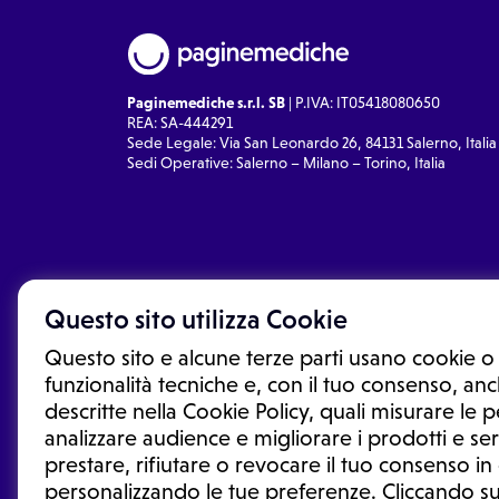
Paginemediche s.r.l. SB
| P.IVA: IT05418080650
REA: SA-444291
Sede Legale: Via San Leonardo 26, 84131 Salerno, Italia
Sedi Operative: Salerno – Milano – Torino, Italia
Questo sito utilizza Cookie
Questo sito e alcune terze parti usano cookie o 
funzionalità tecniche e, con il tuo consenso, anch
descritte nella Cookie Policy, quali misurare le
analizzare audience e migliorare i prodotti e ser
prestare, rifiutare o revocare il tuo consenso i
Le informazioni proposte in questo sito non sono un co
sostituiscono un consulto, una visita o una diagnosi fo
personalizzando le tue preferenze. Cliccando su