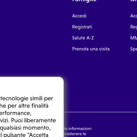
Accedi
Ac
Registrati
Reg
Salute A-Z
MM
Prenota una visita
Spe
tecnologie simili per
e per altre finalità
 performance,
vizi. Puoi liberamente
n qualsiasi momento,
nsulto medico. In nessun caso, queste informazioni
rmulata dal medico. Non si devono considerare le
l pulsante "Accetta