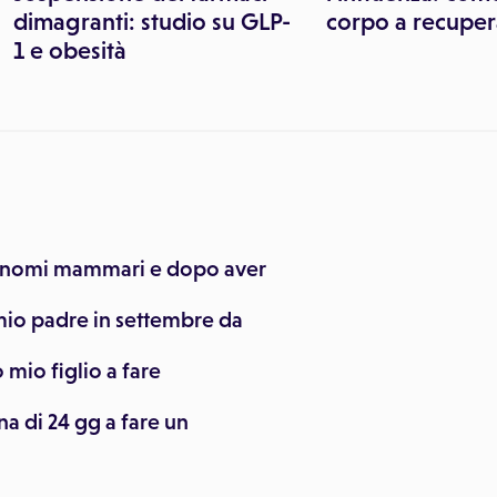
dimagranti: studio su GLP-
corpo a recuper
1 e obesità
cinomi mammari e dopo aver
io padre in settembre da
mio figlio a fare
a di 24 gg a fare un