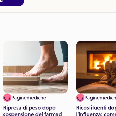
da
Paginemediche
Paginemedic
Ripresa di peso dopo
Ricostituenti d
sospensione dei farmaci
l’influenza: come