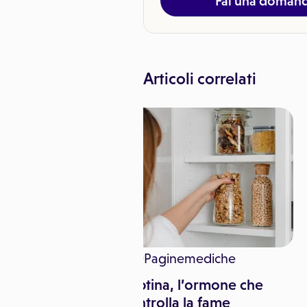
Fai una doman
Articoli correlati
inemediche
Paginemediche
ione: cosa fare
Leptina, l’ormone che
controlla la fame