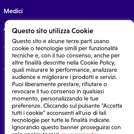
Medici
About
Questo sito utilizza Cookie
Questo sito e alcune terze parti usano
cookie o tecnologie simili per funzionalità
tecniche e, con il tuo consenso, anche per
Le informazioni proposte in questo sito non sono un consulto medico.
altre finalità descritte nella Cookie Policy,
In nessun caso, queste informazioni sostituiscono un consulto, una
quali misurare le performance, analizzare
visita o una diagnosi formulata dal medico. Non si devono considerare
le informazioni disponibili come suggerimenti per la formulazione di
audience e migliorare i prodotti e servizi.
una diagnosi, la determinazione di un trattamento o l'assunzione o
Puoi liberamente prestare, rifiutare o
sospensione di un farmaco senza prima consultare un medico di
medicina generale o uno specialista.
revocare il tuo consenso in qualsiasi
momento, personalizzando le tue
Condizioni di utilizzo
|
Privacy Policy
|
Gestione cookie
Ⓒ 2025 | Tutti i diritti riservati.
preferenze. Cliccando sul pulsante "Accetta
tutti i cookie" acconsenti all'uso di tali
tecnologie per tutte le finalità indicate.
Ignorando questo banner proseguirai con