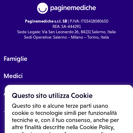
Paginemediche s.r.l. SB
| P.IVA: IT05418080650
REA: SA-444291
Sede Legale: Via San Leonardo 26, 84131 Salerno, Italia
Sedi Operative: Salerno – Milano – Torino, Italia
Famiglie
Medici
About
Questo sito utilizza Cookie
Questo sito e alcune terze parti usano
cookie o tecnologie simili per funzionalità
tecniche e, con il tuo consenso, anche per
Le informazioni proposte in questo sito non sono un consulto medico.
altre finalità descritte nella Cookie Policy,
In nessun caso, queste informazioni sostituiscono un consulto, una