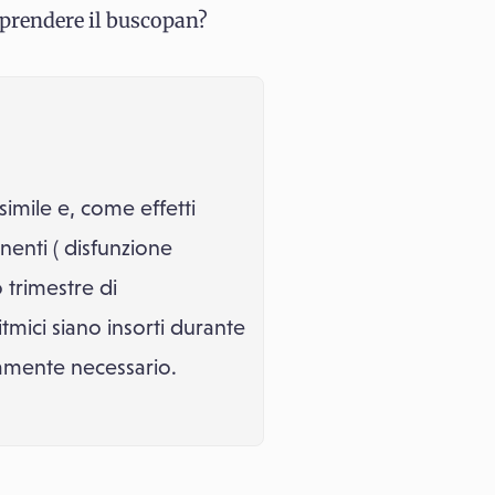
i prendere il buscopan?
imile e, come effetti
onenti ( disfunzione
 trimestre di
itmici siano insorti durante
tamente necessario.