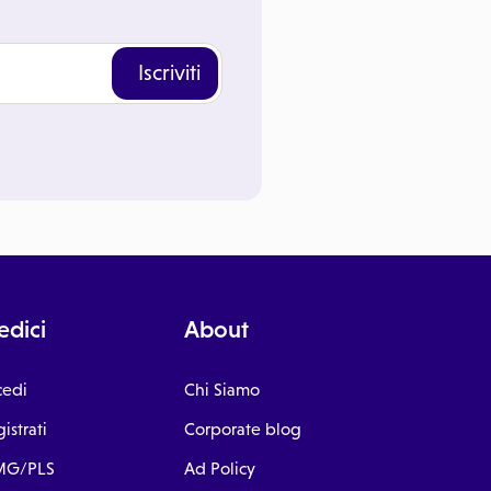
Iscriviti
dici
About
cedi
Chi Siamo
istrati
Corporate blog
G/PLS
Ad Policy