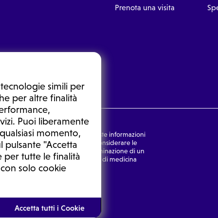
Prenota una visita
Spe
tecnologie simili per
e per altre finalità
 performance,
vizi. Puoi liberamente
n qualsiasi momento,
nsulto medico. In nessun caso, queste informazioni
rmulata dal medico. Non si devono considerare le
l pulsante "Accetta
ulazione di una diagnosi, la determinazione di un
 per tutte le finalità
o senza prima consultare un medico di medicina
 con solo cookie
Ⓒ 2025 | Tutti i diritti riservati.
Accetta tutti i Cookie