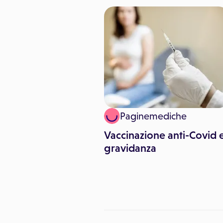
inemediche
Paginemediche
otions: gioco e
Vaccinazione anti-Covid 
er sconfiggere la
gravidanza
el dottore