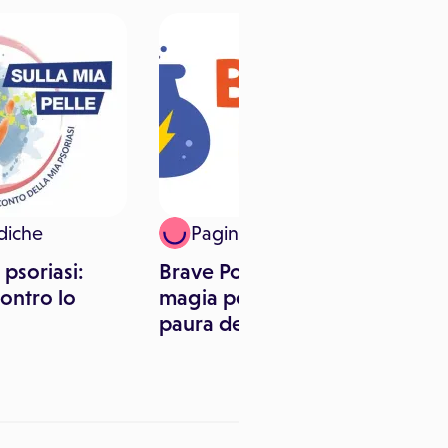
diche
Paginemediche
 psoriasi:
Brave Potions: gioco e
contro lo
magia per sconfiggere la
paura del dottore