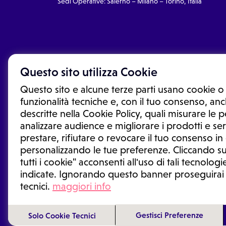
Sedi Operative: Salerno – Milano – Torino, Italia
Questo sito utilizza Cookie
Questo sito e alcune terze parti usano cookie o 
funzionalità tecniche e, con il tuo consenso, anch
descritte nella Cookie Policy, quali misurare le
analizzare audience e migliorare i prodotti e ser
prestare, rifiutare o revocare il tuo consenso i
Le informazioni proposte in questo sito non sono un co
sostituiscono un consulto, una visita o una diagnosi fo
personalizzando le tue preferenze. Cliccando su
informazioni disponibili come suggerimenti per la form
tutti i cookie" acconsenti all'uso di tali tecnologie
trattamento o l'assunzione o sospensione di un farmac
indicate. Ignorando questo banner proseguirai
generale o uno specialista.
tecnici.
maggiori info
Condizioni di utilizzo
|
Privacy Policy
|
Gestione cookie
Gestisci Preferenze
Solo Cookie Tecnici