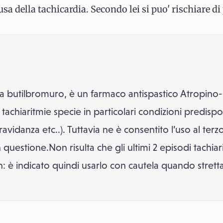
sa della tachicardia. Secondo lei si puo' rischiare d
 butilbromuro, è un farmaco antispastico Atropino-s
 tachiaritmie specie in particolari condizioni predisp
vidanza etc..). Tuttavia ne è consentito l’uso al terzo
 questione.Non risulta che gli ultimi 2 episodi tachiar
 è indicato quindi usarlo con cautela quando stret