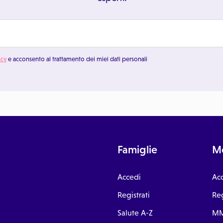
acy
e acconsento al trattamento dei miei dati personali
Famiglie
Me
Accedi
Ac
Registrati
Reg
Salute A-Z
MM