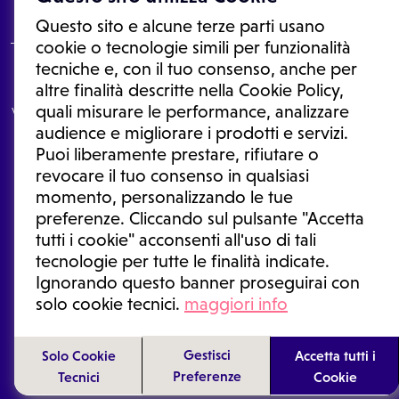
Questo sito e alcune terze parti usano
cookie o tecnologie simili per funzionalità
tecniche e, con il tuo consenso, anche per
Le informazioni proposte in questo sito non sono un consulto medico.
altre finalità descritte nella Cookie Policy,
In nessun caso, queste informazioni sostituiscono un consulto, una
quali misurare le performance, analizzare
visita o una diagnosi formulata dal medico. Non si devono considerare
le informazioni disponibili come suggerimenti per la formulazione di
audience e migliorare i prodotti e servizi.
una diagnosi, la determinazione di un trattamento o l'assunzione o
Puoi liberamente prestare, rifiutare o
sospensione di un farmaco senza prima consultare un medico di
medicina generale o uno specialista.
revocare il tuo consenso in qualsiasi
momento, personalizzando le tue
Condizioni di utilizzo
|
Privacy Policy
|
Gestione cookie
Ⓒ 2025 | Tutti i diritti riservati.
preferenze. Cliccando sul pulsante "Accetta
tutti i cookie" acconsenti all'uso di tali
tecnologie per tutte le finalità indicate.
Ignorando questo banner proseguirai con
solo cookie tecnici.
maggiori info
Gestisci
Solo Cookie
Accetta tutti i
Preferenze
Tecnici
Cookie