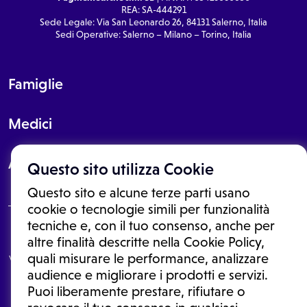
REA: SA-444291
Sede Legale: Via San Leonardo 26, 84131 Salerno, Italia
Sedi Operative: Salerno – Milano – Torino, Italia
Famiglie
Medici
About
Questo sito utilizza Cookie
Questo sito e alcune terze parti usano
cookie o tecnologie simili per funzionalità
tecniche e, con il tuo consenso, anche per
Le informazioni proposte in questo sito non sono un consulto medico.
altre finalità descritte nella Cookie Policy,
In nessun caso, queste informazioni sostituiscono un consulto, una
quali misurare le performance, analizzare
visita o una diagnosi formulata dal medico. Non si devono considerare
le informazioni disponibili come suggerimenti per la formulazione di
audience e migliorare i prodotti e servizi.
una diagnosi, la determinazione di un trattamento o l'assunzione o
Puoi liberamente prestare, rifiutare o
sospensione di un farmaco senza prima consultare un medico di
medicina generale o uno specialista.