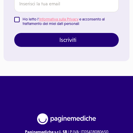
Ho letto l'
Informativa sulla Privacy
e acconsento al
trattamento dei miei dati personali
Iscriviti
Paginemediche s.r.l. SB
| P.IVA: IT05418080650