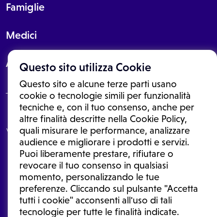
Famiglie
Medici
About
Questo sito utilizza Cookie
Questo sito e alcune terze parti usano
cookie o tecnologie simili per funzionalità
tecniche e, con il tuo consenso, anche per
Le informazioni proposte in questo sito non sono un consulto medico.
altre finalità descritte nella Cookie Policy,
In nessun caso, queste informazioni sostituiscono un consulto, una
quali misurare le performance, analizzare
visita o una diagnosi formulata dal medico. Non si devono considerare
le informazioni disponibili come suggerimenti per la formulazione di
audience e migliorare i prodotti e servizi.
una diagnosi, la determinazione di un trattamento o l'assunzione o
Puoi liberamente prestare, rifiutare o
sospensione di un farmaco senza prima consultare un medico di
medicina generale o uno specialista.
revocare il tuo consenso in qualsiasi
momento, personalizzando le tue
Condizioni di utilizzo
|
Privacy Policy
|
Gestione cookie
Ⓒ 2025 | Tutti i diritti riservati.
preferenze. Cliccando sul pulsante "Accetta
tutti i cookie" acconsenti all'uso di tali
tecnologie per tutte le finalità indicate.