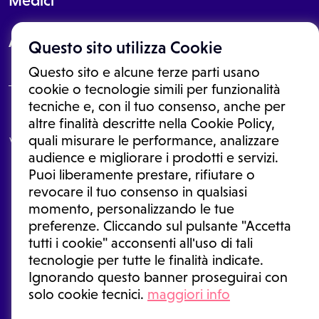
Medici
About
Questo sito utilizza Cookie
Questo sito e alcune terze parti usano
cookie o tecnologie simili per funzionalità
tecniche e, con il tuo consenso, anche per
Le informazioni proposte in questo sito non sono un consulto medico.
altre finalità descritte nella Cookie Policy,
In nessun caso, queste informazioni sostituiscono un consulto, una
quali misurare le performance, analizzare
visita o una diagnosi formulata dal medico. Non si devono considerare
le informazioni disponibili come suggerimenti per la formulazione di
audience e migliorare i prodotti e servizi.
una diagnosi, la determinazione di un trattamento o l'assunzione o
Puoi liberamente prestare, rifiutare o
sospensione di un farmaco senza prima consultare un medico di
medicina generale o uno specialista.
revocare il tuo consenso in qualsiasi
momento, personalizzando le tue
Condizioni di utilizzo
|
Privacy Policy
|
Gestione cookie
Ⓒ 2025 | Tutti i diritti riservati.
preferenze. Cliccando sul pulsante "Accetta
tutti i cookie" acconsenti all'uso di tali
tecnologie per tutte le finalità indicate.
Ignorando questo banner proseguirai con
solo cookie tecnici.
maggiori info