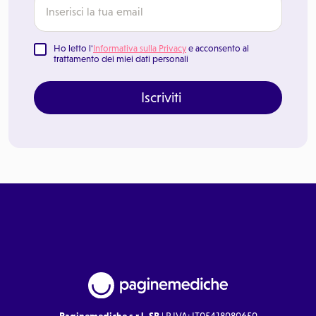
Ho letto l'
Informativa sulla Privacy
e acconsento al
trattamento dei miei dati personali
Iscriviti
Paginemediche s.r.l. SB
| P.IVA: IT05418080650