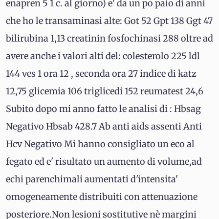
enapren 5 1 c. al giorno) e' da un po paio di anni
che ho le transaminasi alte: Got 52 Gpt 138 Ggt 47
bilirubina 1,13 creatinin fosfochinasi 288 oltre ad
avere anche i valori alti del: colesterolo 225 ldl
144 ves 1 ora 12 , seconda ora 27 indice di katz
12,75 glicemia 106 triglicedi 152 reumatest 24,6
Subito dopo mi anno fatto le analisi di : Hbsag
Negativo Hbsab 428.7 Ab anti aids assenti Anti
Hcv Negativo Mi hanno consigliato un eco al
fegato ed e' risultato un aumento di volume,ad
echi parenchimali aumentati d'intensita'
omogeneamente distribuiti con attenuazione
posteriore.Non lesioni sostitutive nè margini