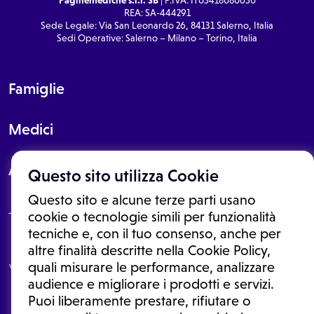
REA: SA-444291
Sede Legale: Via San Leonardo 26, 84131 Salerno, Italia
Sedi Operative: Salerno – Milano – Torino, Italia
Famiglie
Medici
About
Questo sito utilizza Cookie
Questo sito e alcune terze parti usano
cookie o tecnologie simili per funzionalità
tecniche e, con il tuo consenso, anche per
Le informazioni proposte in questo sito non sono un consulto medico.
altre finalità descritte nella Cookie Policy,
In nessun caso, queste informazioni sostituiscono un consulto, una
quali misurare le performance, analizzare
visita o una diagnosi formulata dal medico. Non si devono considerare
le informazioni disponibili come suggerimenti per la formulazione di
audience e migliorare i prodotti e servizi.
una diagnosi, la determinazione di un trattamento o l'assunzione o
Puoi liberamente prestare, rifiutare o
sospensione di un farmaco senza prima consultare un medico di
medicina generale o uno specialista.