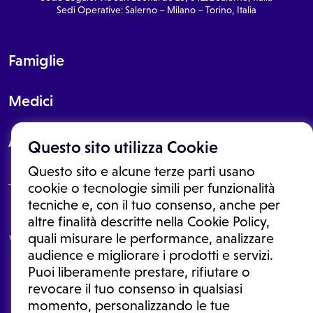
Sedi Operative: Salerno – Milano – Torino, Italia
Famiglie
Medici
About
Questo sito utilizza Cookie
Questo sito e alcune terze parti usano
cookie o tecnologie simili per funzionalità
tecniche e, con il tuo consenso, anche per
Le informazioni proposte in questo sito non sono un consulto medico.
altre finalità descritte nella Cookie Policy,
In nessun caso, queste informazioni sostituiscono un consulto, una
quali misurare le performance, analizzare
visita o una diagnosi formulata dal medico. Non si devono considerare
le informazioni disponibili come suggerimenti per la formulazione di
audience e migliorare i prodotti e servizi.
una diagnosi, la determinazione di un trattamento o l'assunzione o
Puoi liberamente prestare, rifiutare o
sospensione di un farmaco senza prima consultare un medico di
medicina generale o uno specialista.
revocare il tuo consenso in qualsiasi
momento, personalizzando le tue
Condizioni di utilizzo
|
Privacy Policy
|
Gestione cookie