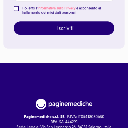
Ho letto l'
Informativa sulla Privacy
e acconsento al
trattamento dei miei dati personali
Iscriviti
Paginemediche s.r.l. SB
| P.IVA: IT05418080650
REA: SA-444291
Sede Legale: Via San Leonardo 26, 84131 Salerno, Italia