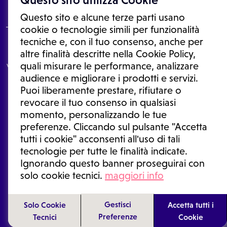
Questo sito e alcune terze parti usano
cookie o tecnologie simili per funzionalità
tecniche e, con il tuo consenso, anche per
Le informazioni proposte in questo sito non sono un consulto medico.
altre finalità descritte nella Cookie Policy,
In nessun caso, queste informazioni sostituiscono un consulto, una
quali misurare le performance, analizzare
visita o una diagnosi formulata dal medico. Non si devono considerare
le informazioni disponibili come suggerimenti per la formulazione di
audience e migliorare i prodotti e servizi.
una diagnosi, la determinazione di un trattamento o l'assunzione o
Puoi liberamente prestare, rifiutare o
sospensione di un farmaco senza prima consultare un medico di
medicina generale o uno specialista.
revocare il tuo consenso in qualsiasi
momento, personalizzando le tue
Condizioni di utilizzo
|
Privacy Policy
|
Gestione cookie
Ⓒ 2026 | Tutti i diritti riservati.
preferenze. Cliccando sul pulsante "Accetta
tutti i cookie" acconsenti all'uso di tali
tecnologie per tutte le finalità indicate.
Ignorando questo banner proseguirai con
solo cookie tecnici.
maggiori info
Gestisci
Solo Cookie
Accetta tutti i
Preferenze
Tecnici
Cookie