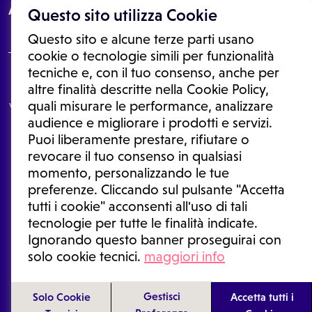
About
Questo sito utilizza Cookie
Questo sito e alcune terze parti usano
cookie o tecnologie simili per funzionalità
tecniche e, con il tuo consenso, anche per
Le informazioni proposte in questo sito non sono un consulto medico.
altre finalità descritte nella Cookie Policy,
In nessun caso, queste informazioni sostituiscono un consulto, una
quali misurare le performance, analizzare
visita o una diagnosi formulata dal medico. Non si devono considerare
le informazioni disponibili come suggerimenti per la formulazione di
audience e migliorare i prodotti e servizi.
una diagnosi, la determinazione di un trattamento o l'assunzione o
Puoi liberamente prestare, rifiutare o
sospensione di un farmaco senza prima consultare un medico di
medicina generale o uno specialista.
revocare il tuo consenso in qualsiasi
momento, personalizzando le tue
Condizioni di utilizzo
|
Privacy Policy
|
Gestione cookie
Ⓒ 2025 | Tutti i diritti riservati.
preferenze. Cliccando sul pulsante "Accetta
tutti i cookie" acconsenti all'uso di tali
tecnologie per tutte le finalità indicate.
Ignorando questo banner proseguirai con
solo cookie tecnici.
maggiori info
Gestisci
Solo Cookie
Accetta tutti i