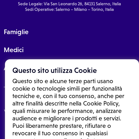
Sede Legale: Via San Leonardo 26, 84131 Salerno, Italia
Sedi Operative: Salerno – Milano – Torino, Italia
Famiglie
Medici
About
Questo sito utilizza Cookie
Questo sito e alcune terze parti usano
cookie o tecnologie simili per funzionalità
tecniche e, con il tuo consenso, anche per
Le informazioni proposte in questo sito non sono un consulto medico.
altre finalità descritte nella Cookie Policy,
In nessun caso, queste informazioni sostituiscono un consulto, una
quali misurare le performance, analizzare
visita o una diagnosi formulata dal medico. Non si devono considerare
le informazioni disponibili come suggerimenti per la formulazione di
audience e migliorare i prodotti e servizi.
una diagnosi, la determinazione di un trattamento o l'assunzione o
Puoi liberamente prestare, rifiutare o
sospensione di un farmaco senza prima consultare un medico di
medicina generale o uno specialista.
revocare il tuo consenso in qualsiasi