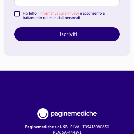
Ho letto l'
Informativa sulla Privacy
e acconsento al
trattamento dei miei dati personali
Iscriviti
Paginemediche s.r.l. SB
| P.IVA: IT05418080650
REA: SA-444291