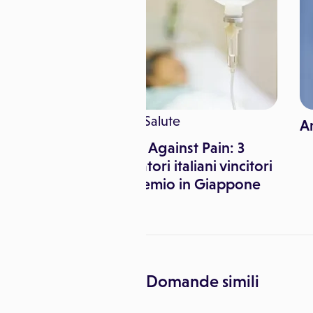
iche
GoSalute
A
 Covid-10
Young Against Pain: 3
nto materno
ricercatori italiani vincitori
del premio in Giappone
Domande simili