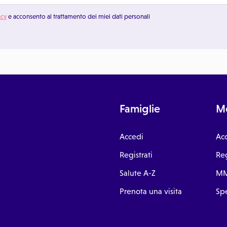
acy
e acconsento al trattamento dei miei dati personali
Famiglie
Me
Accedi
Ac
Registrati
Reg
Salute A-Z
MM
Prenota una visita
Spe