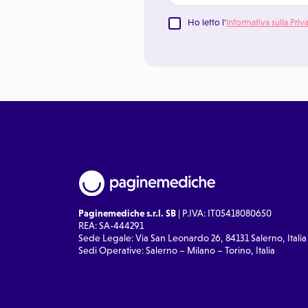
Ho letto l'
Informativa sulla Priv
Paginemediche s.r.l. SB
| P.IVA: IT05418080650
REA: SA-444291
Sede Legale: Via San Leonardo 26, 84131 Salerno, Italia
Sedi Operative: Salerno – Milano – Torino, Italia