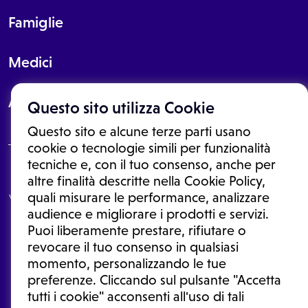
Famiglie
Medici
About
Questo sito utilizza Cookie
Questo sito e alcune terze parti usano
cookie o tecnologie simili per funzionalità
tecniche e, con il tuo consenso, anche per
Le informazioni proposte in questo sito non sono un consulto medico.
altre finalità descritte nella Cookie Policy,
In nessun caso, queste informazioni sostituiscono un consulto, una
quali misurare le performance, analizzare
visita o una diagnosi formulata dal medico. Non si devono considerare
le informazioni disponibili come suggerimenti per la formulazione di
audience e migliorare i prodotti e servizi.
una diagnosi, la determinazione di un trattamento o l'assunzione o
Puoi liberamente prestare, rifiutare o
sospensione di un farmaco senza prima consultare un medico di
medicina generale o uno specialista.
revocare il tuo consenso in qualsiasi
momento, personalizzando le tue
Condizioni di utilizzo
|
Privacy Policy
|
Gestione cookie
Ⓒ 2026 | Tutti i diritti riservati.
preferenze. Cliccando sul pulsante "Accetta
tutti i cookie" acconsenti all'uso di tali