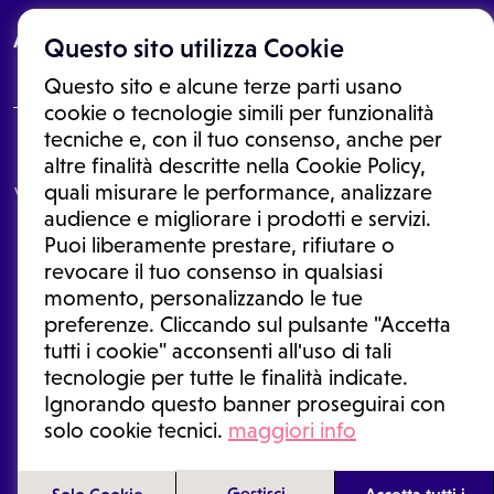
About
Questo sito utilizza Cookie
Questo sito e alcune terze parti usano
cookie o tecnologie simili per funzionalità
tecniche e, con il tuo consenso, anche per
Le informazioni proposte in questo sito non sono un consulto medico.
altre finalità descritte nella Cookie Policy,
In nessun caso, queste informazioni sostituiscono un consulto, una
quali misurare le performance, analizzare
visita o una diagnosi formulata dal medico. Non si devono considerare
le informazioni disponibili come suggerimenti per la formulazione di
audience e migliorare i prodotti e servizi.
una diagnosi, la determinazione di un trattamento o l'assunzione o
Puoi liberamente prestare, rifiutare o
sospensione di un farmaco senza prima consultare un medico di
medicina generale o uno specialista.
revocare il tuo consenso in qualsiasi
momento, personalizzando le tue
Condizioni di utilizzo
|
Privacy Policy
|
Gestione cookie
Ⓒ 2025 | Tutti i diritti riservati.
preferenze. Cliccando sul pulsante "Accetta
tutti i cookie" acconsenti all'uso di tali
tecnologie per tutte le finalità indicate.
Ignorando questo banner proseguirai con
solo cookie tecnici.
maggiori info
Gestisci
Solo Cookie
Accetta tutti i