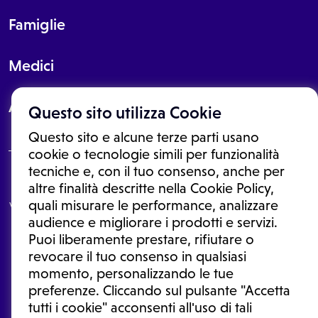
Famiglie
Medici
About
Questo sito utilizza Cookie
Questo sito e alcune terze parti usano
cookie o tecnologie simili per funzionalità
tecniche e, con il tuo consenso, anche per
Le informazioni proposte in questo sito non sono un consulto medico.
altre finalità descritte nella Cookie Policy,
In nessun caso, queste informazioni sostituiscono un consulto, una
quali misurare le performance, analizzare
visita o una diagnosi formulata dal medico. Non si devono considerare
le informazioni disponibili come suggerimenti per la formulazione di
audience e migliorare i prodotti e servizi.
una diagnosi, la determinazione di un trattamento o l'assunzione o
Puoi liberamente prestare, rifiutare o
sospensione di un farmaco senza prima consultare un medico di
medicina generale o uno specialista.
revocare il tuo consenso in qualsiasi
momento, personalizzando le tue
Condizioni di utilizzo
|
Privacy Policy
|
Gestione cookie
Ⓒ 2026 | Tutti i diritti riservati.
preferenze. Cliccando sul pulsante "Accetta
tutti i cookie" acconsenti all'uso di tali