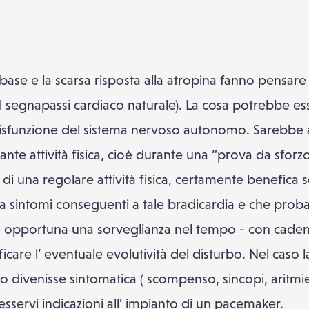
base e la scarsa risposta alla atropina fanno pensare
 segnapassi cardiaco naturale). La cosa potrebbe ess
isfunzione del sistema nervoso autonomo. Sarebbe 
te attività fisica, cioè durante una “prova da sforzo”
e di una regolare attività fisica, certamente benefica 
ia sintomi conseguenti a tale bradicardia e che prob
he è opportuna una sorveglianza nel tempo - con cad
rificare l’ eventuale evolutività del disturbo. Nel caso
divenisse sintomatica ( scompenso, sincopi, aritmie
sservi indicazioni all’ impianto di un pacemaker.