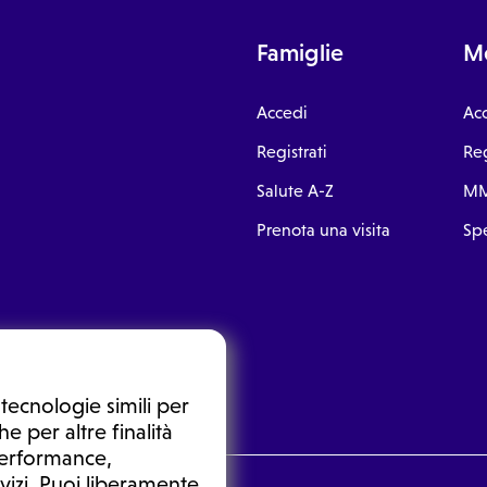
Famiglie
Me
Accedi
Ac
Registrati
Reg
Salute A-Z
MM
Prenota una visita
Spe
tecnologie simili per
e per altre finalità
 performance,
vizi. Puoi liberamente