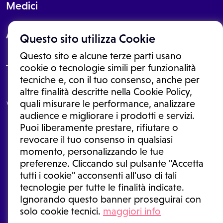
Medici
About
Questo sito utilizza Cookie
Questo sito e alcune terze parti usano
cookie o tecnologie simili per funzionalità
tecniche e, con il tuo consenso, anche per
Le informazioni proposte in questo sito non sono un consulto medico.
altre finalità descritte nella Cookie Policy,
In nessun caso, queste informazioni sostituiscono un consulto, una
quali misurare le performance, analizzare
visita o una diagnosi formulata dal medico. Non si devono considerare
le informazioni disponibili come suggerimenti per la formulazione di
audience e migliorare i prodotti e servizi.
una diagnosi, la determinazione di un trattamento o l'assunzione o
Puoi liberamente prestare, rifiutare o
sospensione di un farmaco senza prima consultare un medico di
medicina generale o uno specialista.
revocare il tuo consenso in qualsiasi
momento, personalizzando le tue
Condizioni di utilizzo
|
Privacy Policy
|
Gestione cookie
Ⓒ 2026 | Tutti i diritti riservati.
preferenze. Cliccando sul pulsante "Accetta
tutti i cookie" acconsenti all'uso di tali
tecnologie per tutte le finalità indicate.
Ignorando questo banner proseguirai con
solo cookie tecnici.
maggiori info