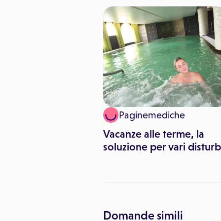
Paginemediche
i Contursi: le
he fanno bene - II
Vacanze alle terme, la
soluzione per vari disturb
Domande simili