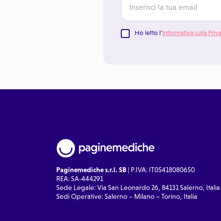
Ho letto l'
Informativa sulla Priv
Paginemediche s.r.l. SB
| P.IVA: IT05418080650
REA: SA-444291
Sede Legale: Via San Leonardo 26, 84131 Salerno, Italia
Sedi Operative: Salerno – Milano – Torino, Italia