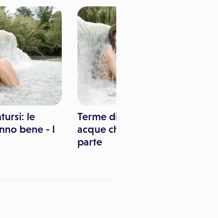
ursi: le
Terme di Contursi: le
nno bene - I
acque che fanno bene - II
parte