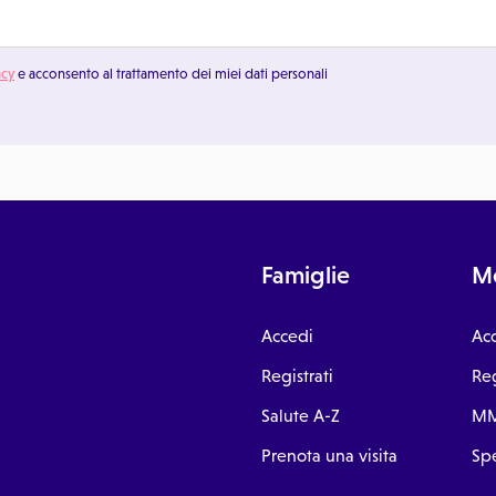
acy
e acconsento al trattamento dei miei dati personali
Famiglie
Me
Accedi
Ac
Registrati
Reg
Salute A-Z
MM
Prenota una visita
Spe