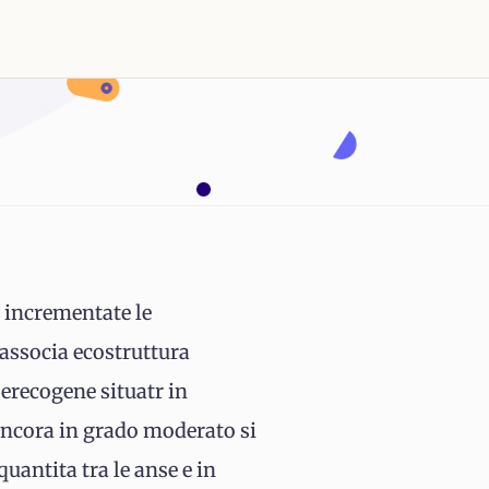
 incrementate le
 associa ecostruttura
perecogene situatr in
 ancora in grado moderato si
uantita tra le anse e in