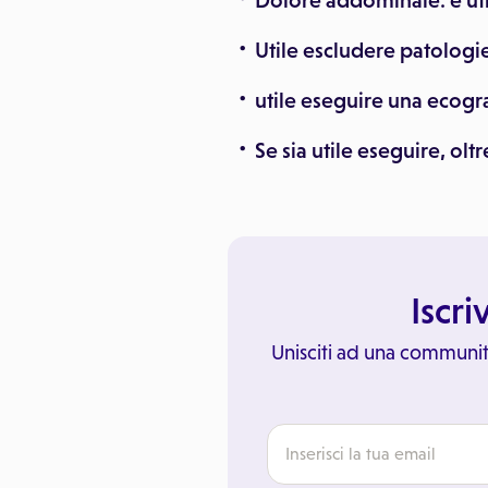
Dolore addominale: è ut
Utile escludere patologie
utile eseguire una ecogr
Se sia utile eseguire, olt
Iscri
Unisciti ad una communit