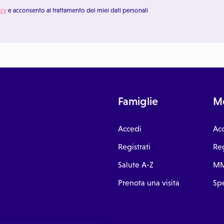
acy
e acconsento al trattamento dei miei dati personali
Famiglie
Me
Accedi
Ac
Registrati
Reg
Salute A-Z
MM
Prenota una visita
Spe