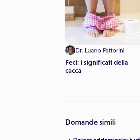
inemediche
Dr. Luano Fattorini
a MOC e come si
Feci: i significati della
cacca
Domande simili