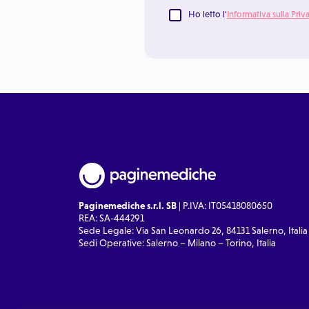
Ho letto l'
Informativa sulla Priv
Paginemediche s.r.l. SB
| P.IVA: IT05418080650
REA: SA-444291
Sede Legale: Via San Leonardo 26, 84131 Salerno, Italia
Sedi Operative: Salerno – Milano – Torino, Italia