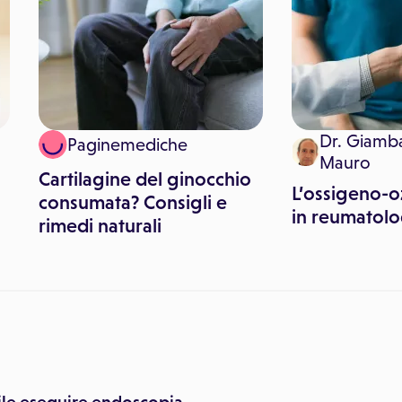
Dr. Giamba
Paginemediche
Mauro
Cartilagine del ginocchio
L’ossigeno-o
consumata? Consigli e
in reumatolo
rimedi naturali