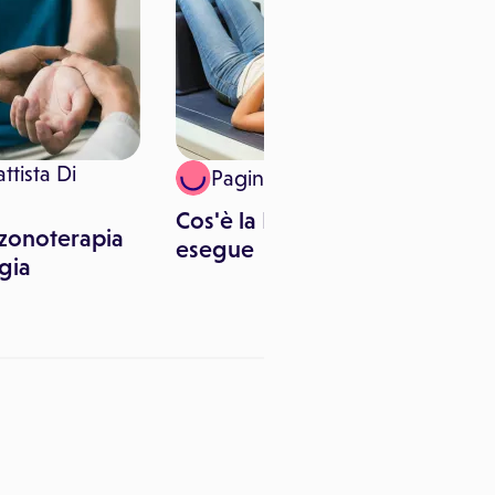
ttista Di
Paginemediche
Cos'è la MOC e come si
zonoterapia
esegue
gia