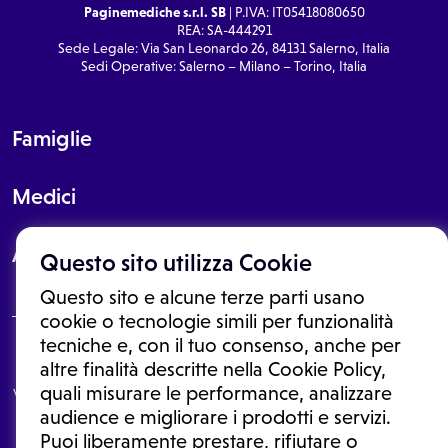
Paginemediche s.r.l. SB
| P.IVA: IT05418080650
REA: SA-444291
Sede Legale: Via San Leonardo 26, 84131 Salerno, Italia
Sedi Operative: Salerno – Milano – Torino, Italia
Famiglie
Medici
About
Questo sito utilizza Cookie
Questo sito e alcune terze parti usano
cookie o tecnologie simili per funzionalità
tecniche e, con il tuo consenso, anche per
Le informazioni proposte in questo sito non sono un consulto medico.
altre finalità descritte nella Cookie Policy,
In nessun caso, queste informazioni sostituiscono un consulto, una
quali misurare le performance, analizzare
visita o una diagnosi formulata dal medico. Non si devono considerare
le informazioni disponibili come suggerimenti per la formulazione di
audience e migliorare i prodotti e servizi.
una diagnosi, la determinazione di un trattamento o l'assunzione o
Puoi liberamente prestare, rifiutare o
sospensione di un farmaco senza prima consultare un medico di