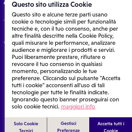
About
Questo sito utilizza Cookie
Questo sito e alcune terze parti usano
cookie o tecnologie simili per funzionalità
tecniche e, con il tuo consenso, anche per
Le informazioni proposte in questo sito non sono un consulto medico.
altre finalità descritte nella Cookie Policy,
In nessun caso, queste informazioni sostituiscono un consulto, una
quali misurare le performance, analizzare
visita o una diagnosi formulata dal medico. Non si devono considerare
le informazioni disponibili come suggerimenti per la formulazione di
audience e migliorare i prodotti e servizi.
una diagnosi, la determinazione di un trattamento o l'assunzione o
Puoi liberamente prestare, rifiutare o
sospensione di un farmaco senza prima consultare un medico di
medicina generale o uno specialista.
revocare il tuo consenso in qualsiasi
momento, personalizzando le tue
Condizioni di utilizzo
|
Privacy Policy
|
Gestione cookie
Ⓒ 2026 | Tutti i diritti riservati.
preferenze. Cliccando sul pulsante "Accetta
tutti i cookie" acconsenti all'uso di tali
tecnologie per tutte le finalità indicate.
Ignorando questo banner proseguirai con
solo cookie tecnici.
maggiori info
Gestisci
Solo Cookie
Accetta tutti i
Preferenze
Tecnici
Cookie