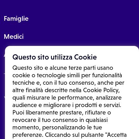
Famiglie
Medici
About
Questo sito utilizza Cookie
Questo sito e alcune terze parti usano
cookie o tecnologie simili per funzionalità
tecniche e, con il tuo consenso, anche per
Le informazioni proposte in questo sito non sono un consulto medico.
altre finalità descritte nella Cookie Policy,
In nessun caso, queste informazioni sostituiscono un consulto, una
quali misurare le performance, analizzare
visita o una diagnosi formulata dal medico. Non si devono considerare
le informazioni disponibili come suggerimenti per la formulazione di
audience e migliorare i prodotti e servizi.
una diagnosi, la determinazione di un trattamento o l'assunzione o
Puoi liberamente prestare, rifiutare o
sospensione di un farmaco senza prima consultare un medico di
medicina generale o uno specialista.
revocare il tuo consenso in qualsiasi
momento, personalizzando le tue
Condizioni di utilizzo
|
Privacy Policy
|
Gestione cookie
Ⓒ 2026 | Tutti i diritti riservati.
preferenze. Cliccando sul pulsante "Accetta