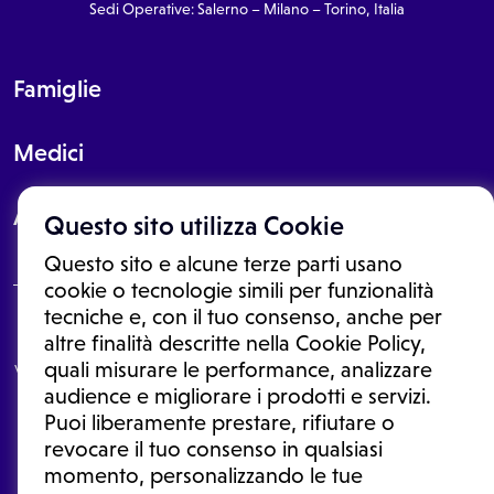
Sedi Operative: Salerno – Milano – Torino, Italia
Famiglie
Medici
About
Questo sito utilizza Cookie
Questo sito e alcune terze parti usano
cookie o tecnologie simili per funzionalità
tecniche e, con il tuo consenso, anche per
Le informazioni proposte in questo sito non sono un consulto medico.
altre finalità descritte nella Cookie Policy,
In nessun caso, queste informazioni sostituiscono un consulto, una
quali misurare le performance, analizzare
visita o una diagnosi formulata dal medico. Non si devono considerare
le informazioni disponibili come suggerimenti per la formulazione di
audience e migliorare i prodotti e servizi.
una diagnosi, la determinazione di un trattamento o l'assunzione o
Puoi liberamente prestare, rifiutare o
sospensione di un farmaco senza prima consultare un medico di
medicina generale o uno specialista.
revocare il tuo consenso in qualsiasi
momento, personalizzando le tue
Condizioni di utilizzo
|
Privacy Policy
|
Gestione cookie