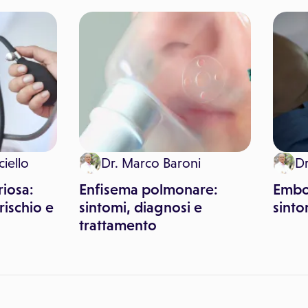
ciello
Dr. Marco Baroni
Dr
riosa:
Enfisema polmonare:
Embo
 rischio e
sintomi, diagnosi e
sinto
trattamento