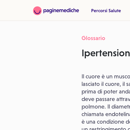
Percorsi Salute
Glossario
Ipertensio
Il cuore è un musc
lasciato il cuore, 
prima di poter anda
deve passare attrave
polmone. Il diametro
chiamata endotelina
è una condizione do
un restringimento d