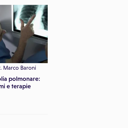
. Marco Baroni
Istoplasmosi polmonar
quali sono i rischi?
lia polmonare:
mi e terapie