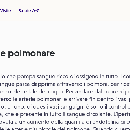
Visite
Salute A-Z
ne polmonare
olo che pompa sangue ricco di ossigeno in tutto il c
il sangue passa dapprima attraverso i polmoni, per ric
re nelle cellule del corpo. Per andare dal cuore ai p
rso le arterie polmonari e arrivare fin dentro i vasi p
, o tono, di questi vasi sanguigni è sotto il controll
, che è presente in tutto il sangue circolante. L'ip
vuta a un aumento della quantità di endotelina circ
elle arterie più piccole del polmone. Quando queste