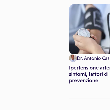
Dr. Antonio Cas
Istoplasmosi polmonare,
quali sono i rischi?
Ipertensione arte
sintomi, fattori di
prevenzione