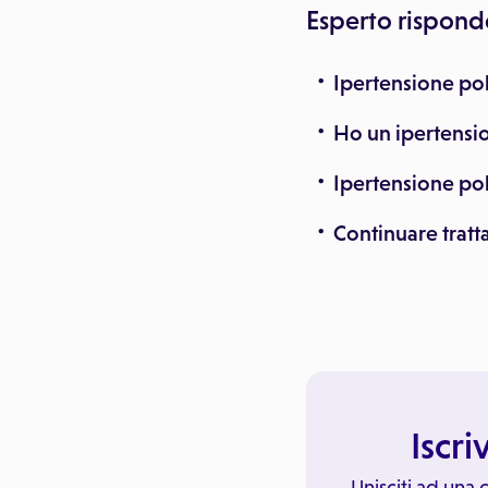
Esperto rispond
Ipertensione p
Ho un ipertensi
Ipertensione po
Continuare trat
Iscri
Unisciti ad una