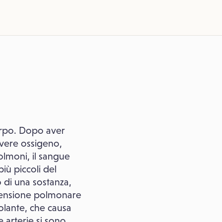
orpo. Dopo aver
evere ossigeno,
olmoni, il sangue
iù piccoli del
o di una sostanza,
ertensione polmonare
olante, che causa
 arterie si sono