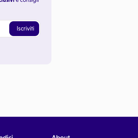
Iscriviti
dici
About