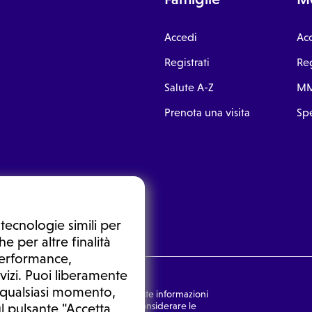
Accedi
Ac
Registrati
Reg
Salute A-Z
MM
Prenota una visita
Spe
tecnologie simili per
e per altre finalità
 performance,
vizi. Puoi liberamente
n qualsiasi momento,
nsulto medico. In nessun caso, queste informazioni
rmulata dal medico. Non si devono considerare le
l pulsante "Accetta