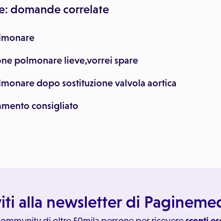
e: domande correlate
olmonare
one polmonare lieve,vorrei spare
lmonare dopo sostituzione valvola aortica
tamento consigliato
viti alla newsletter di Paginem
 community di oltre 50mila persone per ricevere
sconti es