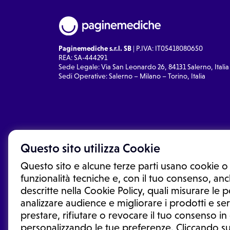
Paginemediche s.r.l. SB
| P.IVA: IT05418080650
REA: SA-444291
Sede Legale: Via San Leonardo 26, 84131 Salerno, Italia
Sedi Operative: Salerno – Milano – Torino, Italia
Questo sito utilizza Cookie
Questo sito e alcune terze parti usano cookie o 
funzionalità tecniche e, con il tuo consenso, anch
descritte nella Cookie Policy, quali misurare le
analizzare audience e migliorare i prodotti e ser
prestare, rifiutare o revocare il tuo consenso i
Le informazioni proposte in questo sito non sono un co
sostituiscono un consulto, una visita o una diagnosi fo
personalizzando le tue preferenze. Cliccando su