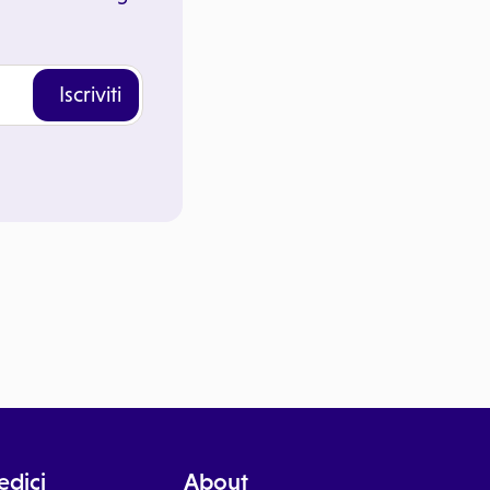
Iscriviti
dici
About