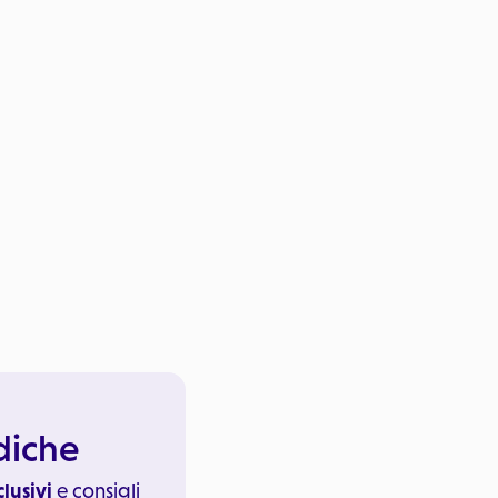
ediche
clusivi
e consigli