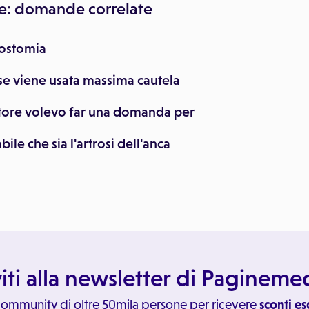
e: domande correlate
rostomia
se viene usata massima cautela
ore volevo far una domanda per
ile che sia l'artrosi dell'anca
viti alla newsletter di Paginem
 community di oltre 50mila persone per ricevere
sconti es