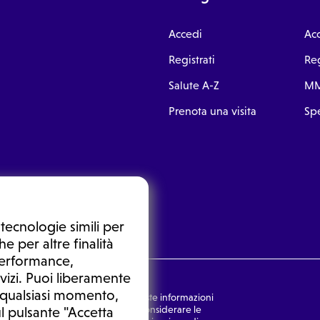
Accedi
Ac
Registrati
Reg
Salute A-Z
MM
Prenota una visita
Spe
tecnologie simili per
e per altre finalità
 performance,
vizi. Puoi liberamente
n qualsiasi momento,
nsulto medico. In nessun caso, queste informazioni
rmulata dal medico. Non si devono considerare le
l pulsante "Accetta