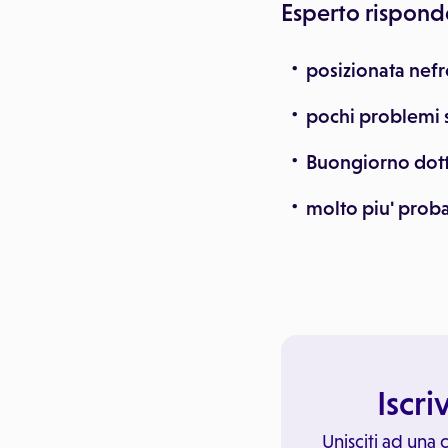
Esperto rispond
posizionata nef
pochi problemi 
Buongiorno dott
molto piu' probab
Iscri
Unisciti ad una