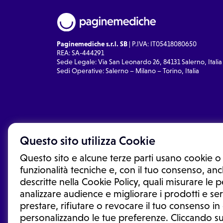
Paginemediche s.r.l. SB
| P.IVA: IT05418080650
REA: SA-444291
Sede Legale: Via San Leonardo 26, 84131 Salerno, Italia
Sedi Operative: Salerno – Milano – Torino, Italia
Questo sito utilizza Cookie
Questo sito e alcune terze parti usano cookie o 
funzionalità tecniche e, con il tuo consenso, anch
descritte nella Cookie Policy, quali misurare le
analizzare audience e migliorare i prodotti e ser
prestare, rifiutare o revocare il tuo consenso i
Le informazioni proposte in questo sito non sono un co
sostituiscono un consulto, una visita o una diagnosi fo
personalizzando le tue preferenze. Cliccando su