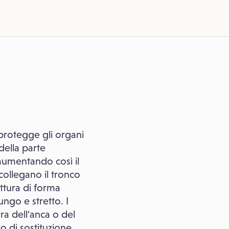
 protegge gli organi
della parte
, aumentando così il
 collegano il tronco
uttura di forma
ungo e stretto. I
ura dell'anca o del
o di sostituzione