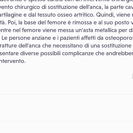
rvento chirurgico di sostituzione dell'anca, la parte ca
 cartilagine e dal tessuto osseo artritico. Quindi, vie
vità. Poi, la base del femore è rimossa e al suo posto 
mentre nel femore viene messa un'asta metallica per
si. Le persone anziane e i pazienti affetti da osteopor
fratture dell'anca che necessitano di una sostituzione
entare diverse possibili complicanze che andrebbero
ntervento.