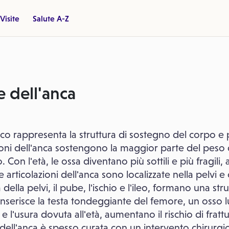
Visite
Salute A-Z
e dell'anca
ico rappresenta la struttura di sostegno del corpo e
azioni dell'anca sostengono la maggior parte del peso 
 Con l'età, le ossa diventano più sottili e più fragili
Le articolazioni dell'anca sono localizzate nella pelvi e
della pelvi, il pube, l'ischio e l'ileo, formano una str
i inserisce la testa tondeggiante del femore, un osso l
, e l'usura dovuta all'età, aumentano il rischio di fratt
 dell'anca è spesso curata con un intervento chirurgic