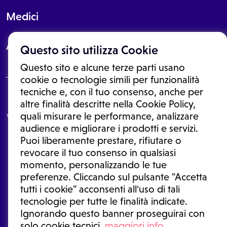
Medici
About
Questo sito utilizza Cookie
Questo sito e alcune terze parti usano
cookie o tecnologie simili per funzionalità
tecniche e, con il tuo consenso, anche per
Le informazioni proposte in questo sito non sono un consulto medico.
altre finalità descritte nella Cookie Policy,
In nessun caso, queste informazioni sostituiscono un consulto, una
quali misurare le performance, analizzare
visita o una diagnosi formulata dal medico. Non si devono considerare
le informazioni disponibili come suggerimenti per la formulazione di
audience e migliorare i prodotti e servizi.
una diagnosi, la determinazione di un trattamento o l'assunzione o
Puoi liberamente prestare, rifiutare o
sospensione di un farmaco senza prima consultare un medico di
medicina generale o uno specialista.
revocare il tuo consenso in qualsiasi
momento, personalizzando le tue
Condizioni di utilizzo
|
Privacy Policy
|
Gestione cookie
Ⓒ 2026 | Tutti i diritti riservati.
preferenze. Cliccando sul pulsante "Accetta
tutti i cookie" acconsenti all'uso di tali
tecnologie per tutte le finalità indicate.
Ignorando questo banner proseguirai con
solo cookie tecnici.
maggiori info