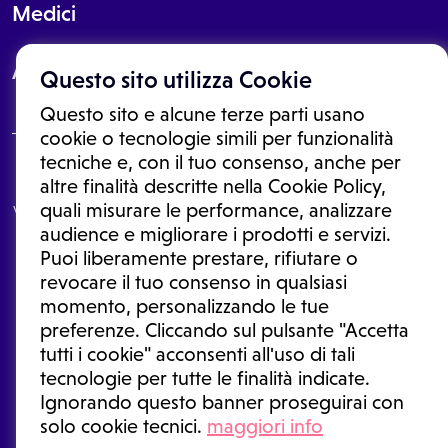
Medici
About
Questo sito utilizza Cookie
Questo sito e alcune terze parti usano
cookie o tecnologie simili per funzionalità
tecniche e, con il tuo consenso, anche per
Le informazioni proposte in questo sito non sono un consulto medico.
altre finalità descritte nella Cookie Policy,
In nessun caso, queste informazioni sostituiscono un consulto, una
quali misurare le performance, analizzare
visita o una diagnosi formulata dal medico. Non si devono considerare
le informazioni disponibili come suggerimenti per la formulazione di
audience e migliorare i prodotti e servizi.
una diagnosi, la determinazione di un trattamento o l'assunzione o
Puoi liberamente prestare, rifiutare o
sospensione di un farmaco senza prima consultare un medico di
medicina generale o uno specialista.
revocare il tuo consenso in qualsiasi
momento, personalizzando le tue
Condizioni di utilizzo
|
Privacy Policy
|
Gestione cookie
Ⓒ 2026 | Tutti i diritti riservati.
preferenze. Cliccando sul pulsante "Accetta
tutti i cookie" acconsenti all'uso di tali
tecnologie per tutte le finalità indicate.
Ignorando questo banner proseguirai con
solo cookie tecnici.
maggiori info