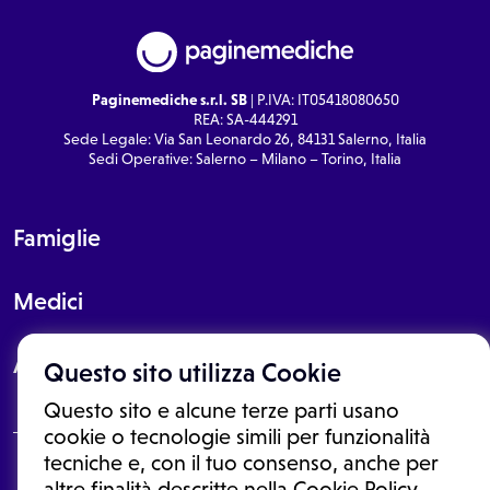
Paginemediche s.r.l. SB
| P.IVA: IT05418080650
REA: SA-444291
Sede Legale: Via San Leonardo 26, 84131 Salerno, Italia
Sedi Operative: Salerno – Milano – Torino, Italia
Famiglie
Medici
About
Questo sito utilizza Cookie
Questo sito e alcune terze parti usano
cookie o tecnologie simili per funzionalità
tecniche e, con il tuo consenso, anche per
Le informazioni proposte in questo sito non sono un consulto medico.
altre finalità descritte nella Cookie Policy,