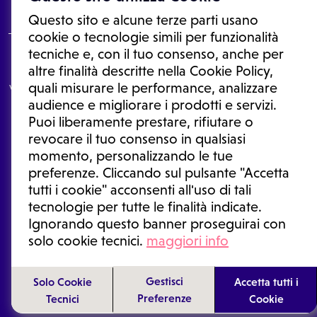
Questo sito e alcune terze parti usano
cookie o tecnologie simili per funzionalità
tecniche e, con il tuo consenso, anche per
Le informazioni proposte in questo sito non sono un consulto medico.
altre finalità descritte nella Cookie Policy,
In nessun caso, queste informazioni sostituiscono un consulto, una
quali misurare le performance, analizzare
visita o una diagnosi formulata dal medico. Non si devono considerare
le informazioni disponibili come suggerimenti per la formulazione di
audience e migliorare i prodotti e servizi.
una diagnosi, la determinazione di un trattamento o l'assunzione o
Puoi liberamente prestare, rifiutare o
sospensione di un farmaco senza prima consultare un medico di
medicina generale o uno specialista.
revocare il tuo consenso in qualsiasi
momento, personalizzando le tue
Condizioni di utilizzo
|
Privacy Policy
|
Gestione cookie
preferenze. Cliccando sul pulsante "Accetta
Ⓒ 2026 | Tutti i diritti riservati.
tutti i cookie" acconsenti all'uso di tali
tecnologie per tutte le finalità indicate.
Ignorando questo banner proseguirai con
solo cookie tecnici.
maggiori info
Gestisci
Solo Cookie
Accetta tutti i
Preferenze
Tecnici
Cookie