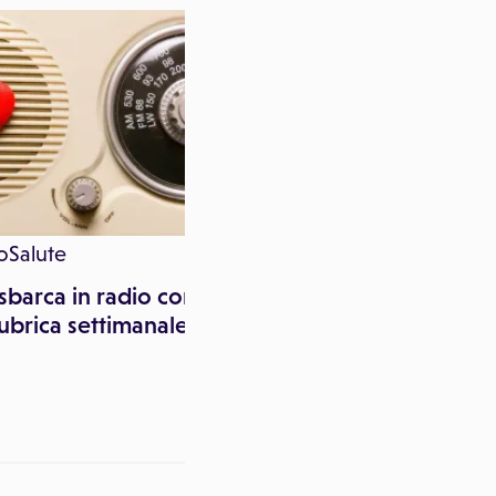
oSalute
Mara Pitari
sbarca in radio con
Iniziative mondiali per
ubrica settimanale
promuovere
l'allattamento al seno