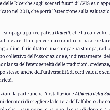
 delle Ricerche sugli scenari futuri di AVIS e un ap
icato nel 2013, che porrà l'attenzione sulla valutazi
 la campagna partecipativa
Dialetti
, che ha coinvolto 
 ad inviare il loro proverbio o motto che ha a che fare
ing online. Il risultato è una campagna stampa, radio
tto collettivo dell’Associazione e, indirettamente, del
onianza dell’eterogeneità delle tradizioni, credenze, 
po stesso anche dell’universalità di certi valori e s
arietà.
azioni fa parte anche l’installazione
Alfabeto della So
ni donatori di scegliere la lettera dell’alfabeto che 
arola che riassume per ciascuno il senso di donare. Co