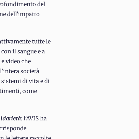
profondimento del
one dell'impatto
attivamente tutte le
 con il sangue e a
 e video che
l’intera società
sistemi di vita e di
entimenti, come
lidarietà
: l’AVIS ha
corrisponde
n le lettere raccolte