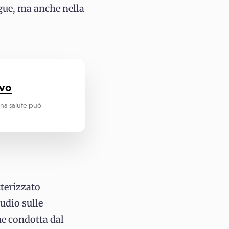
gue, ma anche nella
evo
ona salute può
tterizzato
tudio sulle
ne condotta dal