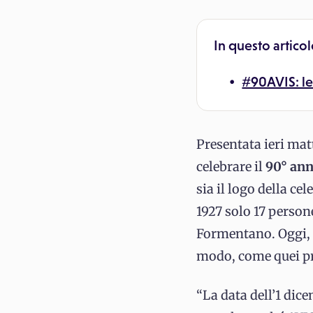
In questo articol
#90AVIS: le 
Presentata ieri mat
celebrare il
90° ann
sia il logo della c
1927 solo 17 person
Formentano. Oggi, d
modo, come quei prim
“La data dell’1 dic