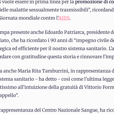
 vuole essere in prima linea per la
promozione di corr
elle malattie sessualmente trasmissibili”, ricordando 
Giornata mondiale contro l’
AIDS
.
ampa presente anche Edoardo Patriarca, presidente d
ato, che ha ricordato i 90 anni di “impegno civile d
egica ed efficiente per il nostro sistema sanitario. L
ordare con gratitudine questa storia e rinnovare l’imp
ra anche Maria Rita Tamburrini, in rappresentanza d
sistema sanitario - ha detto - così come l’ultima legg
issimo all’intuizione della gratuità di Vittorio For
’appello”.
 rappresentanza del Centro Nazionale Sangue, ha ric