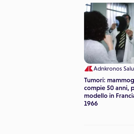
Mara Pitari
Adnkronos Salu
Iniziative mondiali per
Tumori: mammog
promuovere
compie 50 anni, 
l'allattamento al seno
modello in Franci
1966