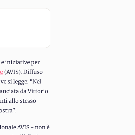
e iniziative per
e
(AVIS). Diffuso
ve si legge: “Nel
lanciata da Vittorio
ti allo stesso
ostra”.
ionale AVIS - non è