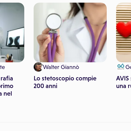
te
Walter Giannò
G
rafia
Lo stetoscopio compie
AVIS 
primo
200 anni
una r
a nel