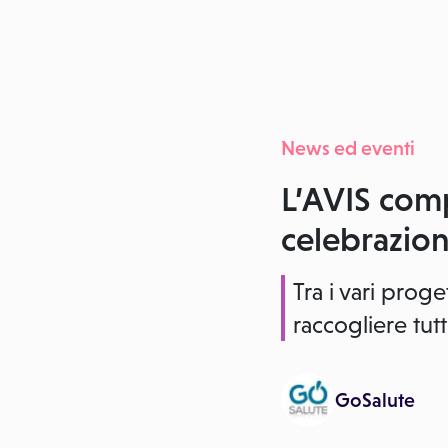
News ed eventi
L’AVIS comp
celebrazion
Tra i vari prog
raccogliere tut
GoSalute