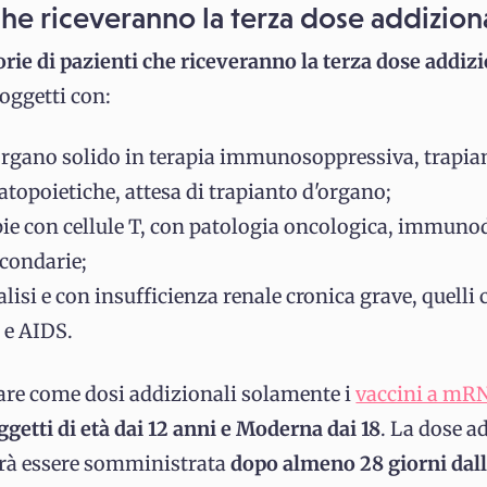
che riceveranno la terza dose addizion
orie di pazienti che riceveranno la terza dose addiz
soggetti con:
organo solido in terapia immunosoppressiva, trapian
topoietiche, attesa di trapianto d'organo;
apie con cellule T, con patologia oncologica, immuno
econdarie;
alisi e con insufficienza renale cronica grave, quelli
 e AIDS.
zare come dosi addizionali solamente i
vaccini a mR
ggetti di età dai 12 anni e Moderna dai 18
. La dose a
ovrà essere somministrata
dopo almeno 28 giorni dal