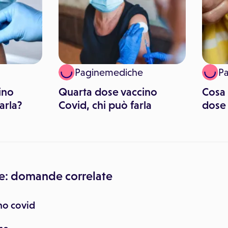
Paginemediche
P
ino
Quarta dose vaccino
Cosa 
arla?
Covid, chi può farla
dose 
e: domande correlate
no covid