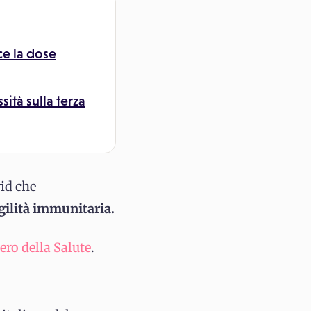
ce la dose
ità sulla terza
vid che
gilità immunitaria.
ero della Salute
.