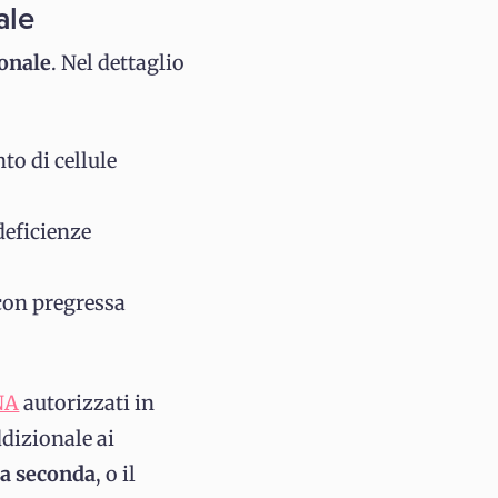
ale
ionale
. Nel dettaglio
to di cellule
deficienze
 con pregressa
NA
autorizzati in
ddizionale ai
la seconda
, o il