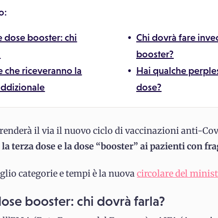
o:
e dose booster: chi
Chi dovrà fare inve
?
booster?
e che riceveranno la
Hai qualche perpless
addizionale
dose?
renderà il via il nuovo ciclo di vaccinazioni anti-Co
 terza dose e la dose “booster” ai pazienti con fra
aglio categorie e tempi è la nuova
circolare del minist
ose booster: chi dovrà farla?