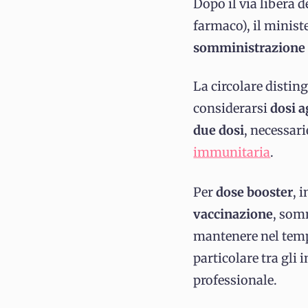
Dopo il via libera 
farmaco), il minist
somministrazione d
La circolare disting
considerarsi
dosi a
due dosi
, necessari
immunitaria
.
Per
dose booster
, 
vaccinazione
, som
mantenere nel tempo
particolare tra gli 
professionale.