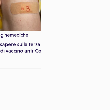
aginemediche
Paginemediche
sapere sulla terza
Terza dose di vaccino a
di vaccino anti-Covid
Covid in gravidanza