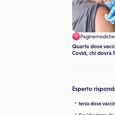
Paginemediche
Paginemediche
Terza dose di vaccino anti-
Quarta dose vacc
Covid in gravidanza
Covid, chi dovrà f
Esperto rispond
terza dose vacci