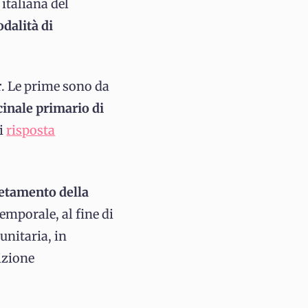
italiana del
dalità di
r
. Le prime sono da
cinale primario di
di
risposta
etamento della
emporale, al fine di
unitaria, in
sizione