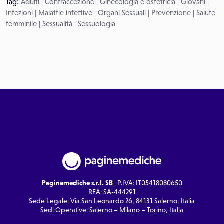
Tag:
Adulti
|
Contraccezione
|
Ginecologia e ostetricia
|
Giovani
|
Infezioni
|
Malattie infettive
|
Organi Sessuali
|
Prevenzione
|
Salute
femminile
|
Sessualità
|
Sessuologia
Paginemediche s.r.l. SB
| P.IVA: IT05418080650
REA: SA-444291
Sede Legale: Via San Leonardo 26, 84131 Salerno, Italia
Sedi Operative: Salerno – Milano – Torino, Italia