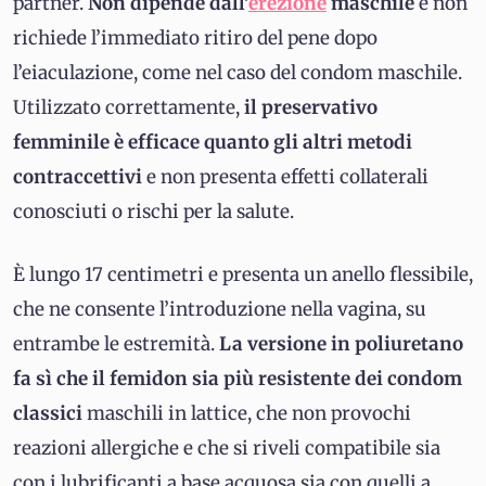
partner.
Non dipende dall’
erezione
maschile
e non
richiede l’immediato ritiro del pene dopo
l’eiaculazione, come nel caso del condom maschile.
Utilizzato correttamente,
il preservativo
femminile è efficace quanto gli altri metodi
contraccettivi
e non presenta effetti collaterali
conosciuti o rischi per la salute.
È lungo 17 centimetri e presenta un anello flessibile,
che ne consente l’introduzione nella vagina, su
entrambe le estremità.
La versione in poliuretano
fa sì che il femidon sia più resistente dei condom
classici
maschili in lattice, che non provochi
reazioni allergiche e che si riveli compatibile sia
con i lubrificanti a base acquosa sia con quelli a