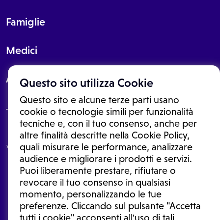
Famiglie
Medici
About
Questo sito utilizza Cookie
Questo sito e alcune terze parti usano
cookie o tecnologie simili per funzionalità
tecniche e, con il tuo consenso, anche per
Le informazioni proposte in questo sito non sono un consulto medico.
altre finalità descritte nella Cookie Policy,
In nessun caso, queste informazioni sostituiscono un consulto, una
quali misurare le performance, analizzare
visita o una diagnosi formulata dal medico. Non si devono considerare
le informazioni disponibili come suggerimenti per la formulazione di
audience e migliorare i prodotti e servizi.
una diagnosi, la determinazione di un trattamento o l'assunzione o
Puoi liberamente prestare, rifiutare o
sospensione di un farmaco senza prima consultare un medico di
medicina generale o uno specialista.
revocare il tuo consenso in qualsiasi
momento, personalizzando le tue
Condizioni di utilizzo
|
Privacy Policy
|
Gestione cookie
preferenze. Cliccando sul pulsante "Accetta
Ⓒ 2026 | Tutti i diritti riservati.
tutti i cookie" acconsenti all'uso di tali