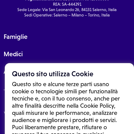
REA: SA-444291
Sede Legale: Via San Leonardo 26, 84131 Salerno, Italia
Sedi Operative: Salerno – Milano – Torino, Italia
Famiglie
Medici
About
Questo sito utilizza Cookie
Questo sito e alcune terze parti usano
cookie o tecnologie simili per funzionalità
tecniche e, con il tuo consenso, anche per
Le informazioni proposte in questo sito non sono un consulto medico.
altre finalità descritte nella Cookie Policy,
In nessun caso, queste informazioni sostituiscono un consulto, una
quali misurare le performance, analizzare
visita o una diagnosi formulata dal medico. Non si devono considerare
le informazioni disponibili come suggerimenti per la formulazione di
audience e migliorare i prodotti e servizi.
una diagnosi, la determinazione di un trattamento o l'assunzione o
Puoi liberamente prestare, rifiutare o
sospensione di un farmaco senza prima consultare un medico di
medicina generale o uno specialista.