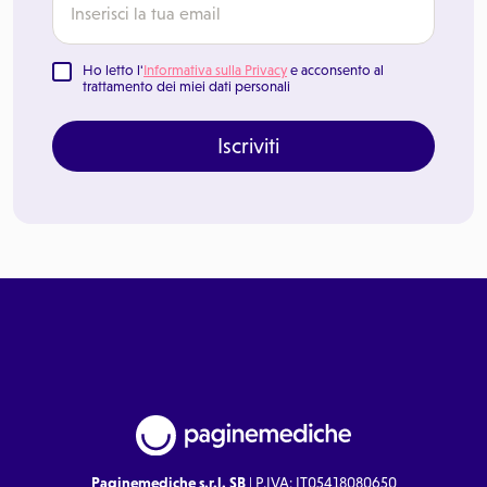
Ho letto l'
Informativa sulla Privacy
e acconsento al
trattamento dei miei dati personali
Iscriviti
Paginemediche s.r.l. SB
| P.IVA: IT05418080650