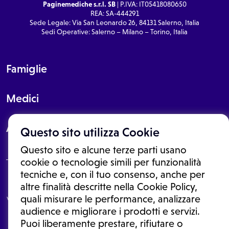
Paginemediche s.r.l. SB
| P.IVA: IT05418080650
REA: SA-444291
Sede Legale: Via San Leonardo 26, 84131 Salerno, Italia
Sedi Operative: Salerno – Milano – Torino, Italia
Famiglie
Medici
About
Questo sito utilizza Cookie
Questo sito e alcune terze parti usano
cookie o tecnologie simili per funzionalità
tecniche e, con il tuo consenso, anche per
Le informazioni proposte in questo sito non sono un consulto medico.
altre finalità descritte nella Cookie Policy,
In nessun caso, queste informazioni sostituiscono un consulto, una
quali misurare le performance, analizzare
visita o una diagnosi formulata dal medico. Non si devono considerare
le informazioni disponibili come suggerimenti per la formulazione di
audience e migliorare i prodotti e servizi.
una diagnosi, la determinazione di un trattamento o l'assunzione o
Puoi liberamente prestare, rifiutare o
sospensione di un farmaco senza prima consultare un medico di