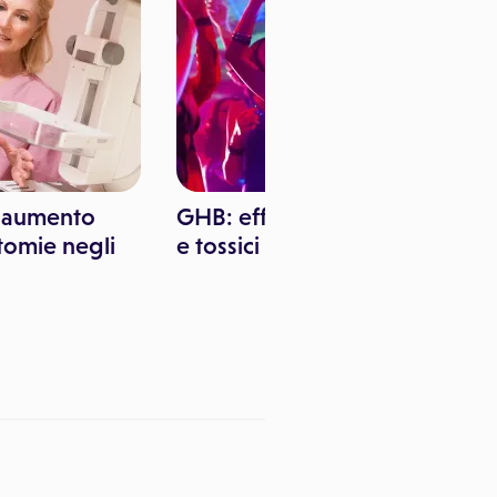
e, aumento
GHB: effetti farmacologici
tomie negli
e tossici