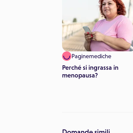
Paginemediche
fetti farmacologici
i
Perché si ingrassa in
menopausa?
Domande simili