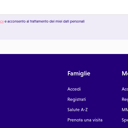
acy
e acconsento al trattamento dei miei dati personali
Famiglie
Me
Accedi
Ac
Registrati
Reg
Salute A-Z
MM
Prenota una visita
Spe