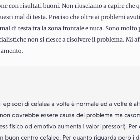
rone con risultati buoni. Non riusciamo a capire che 
sti mal di testa. Preciso che oltre ai problemi avuti 
i mal di testa tra la zona frontale e nuca. Sono molt
cialistiche non si riesce a risolvere il problema. Mi af
ssamento.
i episodi di cefalea a volte è normale ed a volte è a
etti non dovrebbe essere causa del problema ma caso
ess fisico od emotivo aumenta i valori pressori). Pe
n buon centro cefalee. Per quanto riguarda però i dol