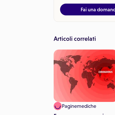
Fai una doman
Articoli correlati
inemediche
Paginemediche