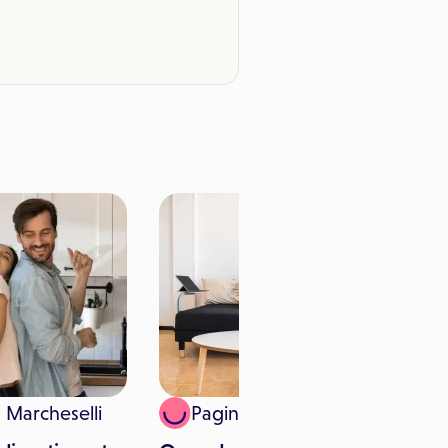
a Marcheselli
Paginemediche