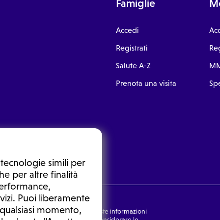
Famiglie
Me
Accedi
Ac
Registrati
Reg
Salute A-Z
MM
Prenota una visita
Spe
tecnologie simili per
e per altre finalità
 performance,
vizi. Puoi liberamente
n qualsiasi momento,
nsulto medico. In nessun caso, queste informazioni
rmulata dal medico. Non si devono considerare le